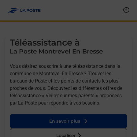
Allez au contenu
Afficher ou masquer la réponse
Afficher ou masquer la réponse
Afficher ou masquer la réponse
Téléassistance à
La Poste Montrevel En Bresse
Vous désirez souscrire à une téléassistance dans la
commune de Montrevel En Bresse ? Trouver les
bureaux de Poste et les points de contacts les plus
proches de vous. Découvrez les différentes offres de
téléassistance « Veiller sur mes parents » proposées
par La Poste pour répondre à vos besoins
En savoir plus
Localiser