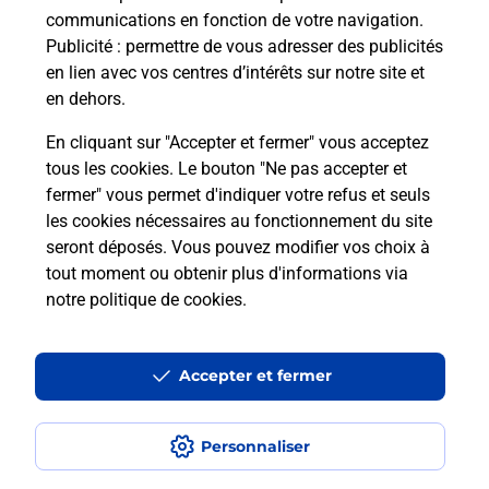
communications en fonction de votre navigation.
Publicité
: permettre de vous adresser des publicités
Comment est installée la
en lien avec vos centres d’intérêts sur notre site et
téléassistance classique ?
en dehors.
En cliquant sur "Accepter et fermer" vous acceptez
tous les cookies. Le bouton "Ne pas accepter et
Localiser
Liste
Liste - téléassistance
Ain - téléassistance
fermer" vous permet d'indiquer votre refus et seuls
Montrevel En Bresse - téléassistance
les cookies nécessaires au fonctionnement du site
seront déposés. Vous pouvez modifier vos choix à
tout moment ou obtenir plus d'informations via
notre politique de cookies
.
Plan du site
Accessibilité : partiellement conforme
Accepter et fermer
Conditions contractuelles
Personnaliser
Mentions légales