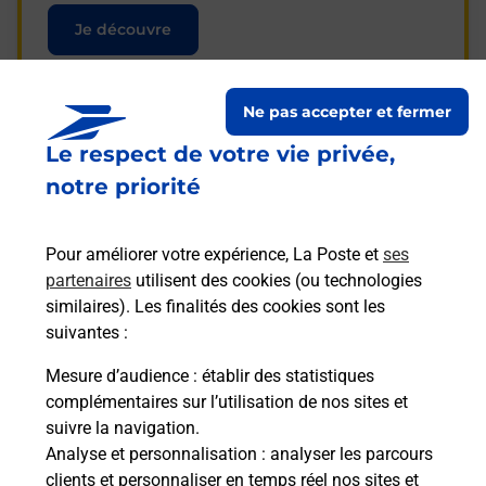
Je découvre
Ne pas accepter et fermer
Le respect de votre vie privée,
Questions fréquemment
notre priorité
posées
Pour améliorer votre expérience, La Poste et
ses
partenaires
utilisent des cookies (ou technologies
La téléassistance classique avec
similaires). Les finalités des cookies sont les
médaillon d’alarme qu’est ce que
suivantes :
c’est ?
Mesure d’audience
: établir des statistiques
complémentaires sur l’utilisation de nos sites et
Comment fonctionne la
suivre la navigation.
téléassistance classique ?
Analyse et personnalisation
: analyser les parcours
clients et personnaliser en temps réel nos sites et