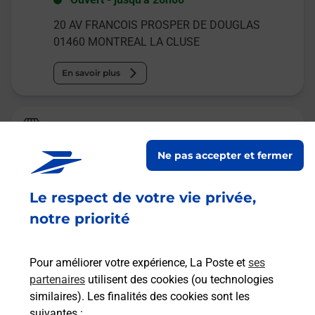
20 AV FRANCOIS PROSPER DE DOUGLAS
01460
MONTREAL LA CLUSE
En savoir plus
La Poste Espace Clients Pro
MONTREAL LA CLUSE PDC1
Ne pas accepter et fermer
Fermé
-
ouvre lundi à
08h15
Le respect de votre vie privée,
104 AVENUE DE BRESSE
01460
MONTREAL LA CLUSE
notre priorité
En savoir plus
Pour améliorer votre expérience, La Poste et
ses
partenaires
utilisent des cookies (ou technologies
Malin !
similaires). Les finalités des cookies sont les
suivantes :