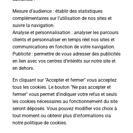
La Poste
Mesure d’audience
: établir des statistiques
en ligne
complémentaires sur l’utilisation de nos sites et
suivre la navigation.
Ouvert 24h/24
Analyse et personnalisation
: analyser les parcours
clients et personnaliser en temps réel nos sites et
En savoir plus
communications en fonction de votre navigation.
Publicité
: permettre de vous adresser des publicités
en lien avec vos centres d’intérêts sur notre site et
Recherchez un autre point de contact
en dehors.
En cliquant sur "Accepter et fermer" vous acceptez
tous les cookies. Le bouton "Ne pas accepter et
Localiser
Liste
Ain
MONTREAL LA CLUSE
fermer" vous permet d'indiquer votre refus et seuls
CONSIGNE PICKUP LE ROYAL BAR
les cookies nécessaires au fonctionnement du site
seront déposés. Vous pouvez modifier vos choix à
tout moment ou obtenir plus d'informations via
notre politique de cookies
.
Plan du site