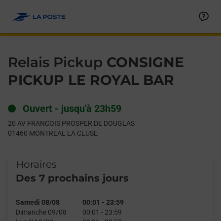
Le lien s'ouvre dans un nouvel onglet
Allez au contenu
Day of the Week
Get directions to Relais Pickup at 20 AV FRANCOIS PROSPE
Hours
Relais Pickup
CONSIGNE
PICKUP LE ROYAL BAR
Ouvert
-
jusqu'à
23h59
20 AV FRANCOIS PROSPER DE DOUGLAS
01460
MONTREAL LA CLUSE
Horaires
Des 7 prochains jours
Samedi 08/08
00:01
-
23:59
Dimanche 09/08
00:01
-
23:59