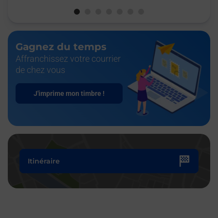
Gagnez du temps
Affranchissez votre courrier
de chez vous
J'imprime mon timbre !
Itinéraire