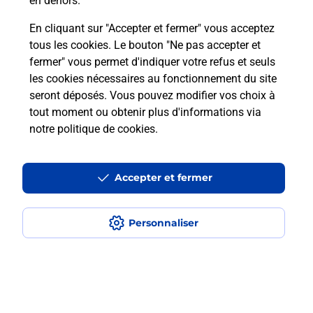
en dehors.
La Poste
En cliquant sur "Accepter et fermer" vous acceptez
en ligne
tous les cookies. Le bouton "Ne pas accepter et
Ouvert 24h/24
fermer" vous permet d'indiquer votre refus et seuls
les cookies nécessaires au fonctionnement du site
En savoir plus
seront déposés. Vous pouvez modifier vos choix à
tout moment ou obtenir plus d'informations via
notre politique de cookies
.
Recherchez un autre point de contact
Accepter et fermer
Localiser
Liste
Ain
MIRIBEL
MIRIBEL PDC1
Personnaliser
Plan du site