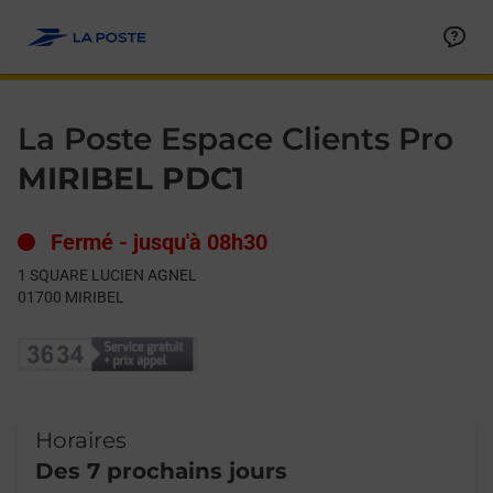
Le lien s'ouvre dans un nouvel onglet
Allez au contenu
Day of the Week
Get directions to La Poste Espace Clients Pro at 1 SQUARE LU
Hours
La Poste Espace Clients Pro
MIRIBEL PDC1
Fermé
-
jusqu'à
08h30
1 SQUARE LUCIEN AGNEL
01700
MIRIBEL
Horaires
Des 7 prochains jours