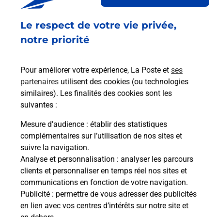
SQUARE LUCIEN AGNEL
Le respect de votre vie privée,
01700
MIRIBEL
notre priorité
En savoir plus
Pour améliorer votre expérience, La Poste et
ses
partenaires
utilisent des cookies (ou technologies
La Poste Relais
similaires). Les finalités des cookies sont les
MIRIBEL
suivantes :
Ouvert
-
jusqu'à
12h00
Mesure d’audience
: établir des statistiques
699 ROUTE DE STRASBOURG
complémentaires sur l’utilisation de nos sites et
01700
MIRIBEL
suivre la navigation.
Analyse et personnalisation
: analyser les parcours
En savoir plus
clients et personnaliser en temps réel nos sites et
communications en fonction de votre navigation.
Publicité
: permettre de vous adresser des publicités
Malin !
en lien avec vos centres d’intérêts sur notre site et