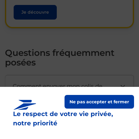
Je découvre
Questions fréquemment
posées
Comment envoyer mon colis de
chez moi ?
Ne pas accepter et fermer
Le respect de votre vie privée,
Est-il possible d’acheter un
notre priorité
emballage directement depuis un
bureau de Poste ?