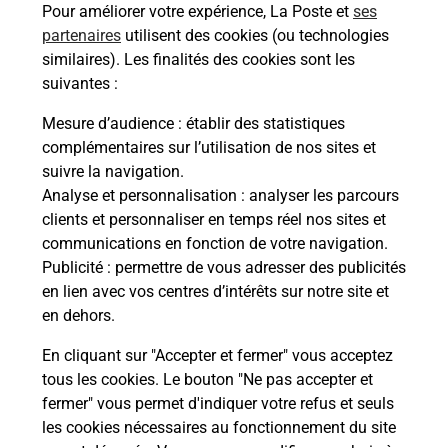
Pour améliorer votre expérience, La Poste et
ses
partenaires
utilisent des cookies (ou technologies
Comment demander une
similaires). Les finalités des cookies sont les
modification de livraison ?
suivantes :
Mesure d’audience
: établir des statistiques
complémentaires sur l’utilisation de nos sites et
Comment La Poste participe-t-elle
suivre la navigation.
à votre sécurité au quotidien ?
Analyse et personnalisation
: analyser les parcours
clients et personnaliser en temps réel nos sites et
communications en fonction de votre navigation.
Puis-je passer mon code de la route
Publicité
: permettre de vous adresser des publicités
avec La Poste et sous quelles
en lien avec vos centres d’intérêts sur notre site et
conditions ?
en dehors.
En cliquant sur "Accepter et fermer" vous acceptez
tous les cookies. Le bouton "Ne pas accepter et
fermer" vous permet d'indiquer votre refus et seuls
Localiser
Liste
Ain
MIONNAY
les cookies nécessaires au fonctionnement du site