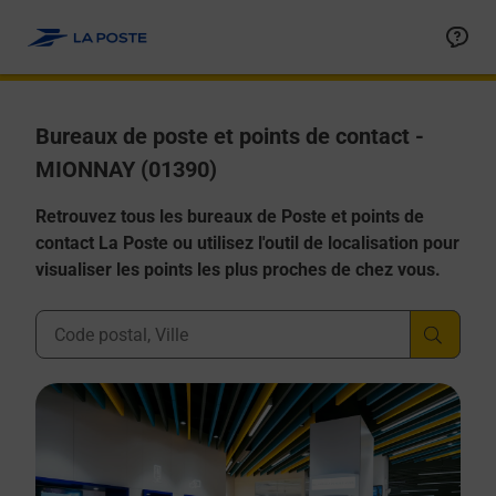
Allez au contenu
Afficher ou masquer la réponse
Afficher ou masquer la réponse
Afficher ou masquer la réponse
Afficher ou masquer la réponse
Afficher ou masquer la réponse
Bureaux de poste et points de contact -
MIONNAY (01390)
Retrouvez tous les bureaux de Poste et points de
contact La Poste ou utilisez l'outil de localisation pour
visualiser les points les plus proches de chez vous.
Ville, Département, Code Postal