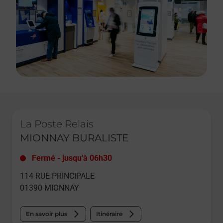
Le lien s'ouvre dans un nouvel onglet
La Poste Relais
MIONNAY BURALISTE
Fermé
-
jusqu'à
06h30
114 RUE PRINCIPALE
01390
MIONNAY
En savoir plus
Itinéraire