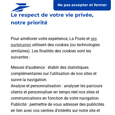
Ne pas accepter et fermer
Le respect de votre vie privée,
Est-il possible d’acheter un
notre priorité
emballage directement depuis un
bureau de Poste ?
Pour améliorer votre expérience, La Poste et
ses
partenaires
utilisent des cookies (ou technologies
Comment demander une
similaires). Les finalités des cookies sont les
modification de livraison ?
suivantes :
Mesure d’audience
: établir des statistiques
complémentaires sur l’utilisation de nos sites et
Comment La Poste participe-t-elle
suivre la navigation.
à votre sécurité au quotidien ?
Analyse et personnalisation
: analyser les parcours
clients et personnaliser en temps réel nos sites et
communications en fonction de votre navigation.
Puis-je passer mon code de la route
Publicité
: permettre de vous adresser des publicités
avec La Poste et sous quelles
en lien avec vos centres d’intérêts sur notre site et