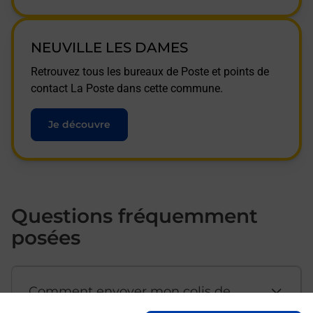
NEUVILLE LES DAMES
Retrouvez tous les bureaux de Poste et points de
contact La Poste dans cette commune.
Je découvre
Questions fréquemment
posées
Comment envoyer mon colis de
chez moi ?