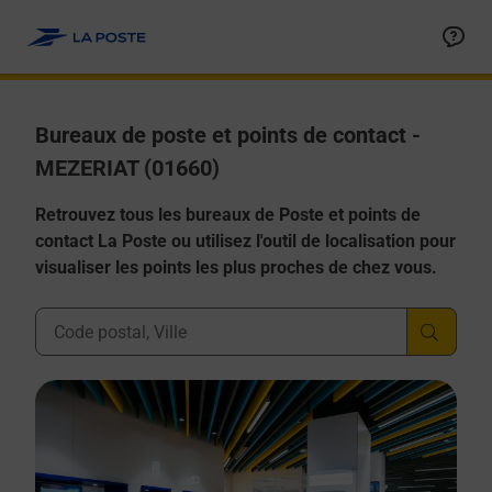
Allez au contenu
Afficher ou masquer la réponse
Afficher ou masquer la réponse
Afficher ou masquer la réponse
Afficher ou masquer la réponse
Afficher ou masquer la réponse
Bureaux de poste et points de contact -
MEZERIAT (01660)
Retrouvez tous les bureaux de Poste et points de
contact La Poste ou utilisez l'outil de localisation pour
visualiser les points les plus proches de chez vous.
Ville, Département, Code Postal