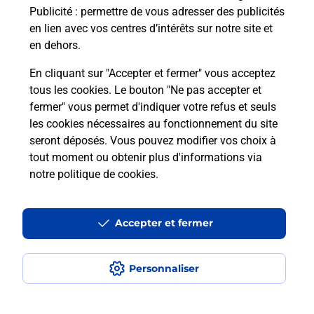
Publicité
: permettre de vous adresser des publicités
Comment est installée la
en lien avec vos centres d’intérêts sur notre site et
téléassistance classique ?
en dehors.
En cliquant sur "Accepter et fermer" vous acceptez
tous les cookies. Le bouton "Ne pas accepter et
Localiser
Liste
Liste - téléassistance
Ain - téléassistance
fermer" vous permet d'indiquer votre refus et seuls
Jassans Riottier - téléassistance
les cookies nécessaires au fonctionnement du site
seront déposés. Vous pouvez modifier vos choix à
tout moment ou obtenir plus d'informations via
notre politique de cookies
.
Plan du site
Accessibilité : partiellement conforme
Accepter et fermer
Conditions contractuelles
Personnaliser
Mentions légales