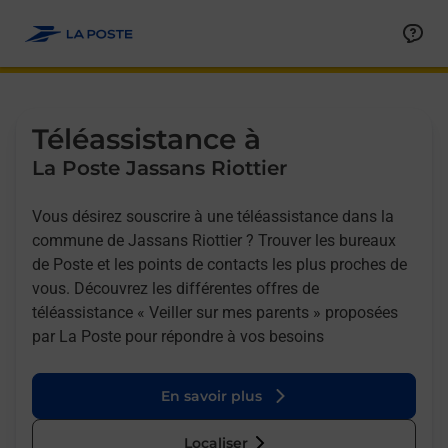
Allez au contenu
Afficher ou masquer la réponse
Afficher ou masquer la réponse
Afficher ou masquer la réponse
Téléassistance à
La Poste Jassans Riottier
Vous désirez souscrire à une téléassistance dans la
commune de Jassans Riottier ? Trouver les bureaux
de Poste et les points de contacts les plus proches de
vous. Découvrez les différentes offres de
téléassistance « Veiller sur mes parents » proposées
par La Poste pour répondre à vos besoins
En savoir plus
Localiser