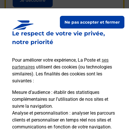
Je découvre
Ne pas accepter et fermer
Le respect de votre vie privée,
Questions fréquemment
notre priorité
posées
Pour améliorer votre expérience, La Poste et
ses
partenaires
utilisent des cookies (ou technologies
La téléassistance classique avec
similaires). Les finalités des cookies sont les
médaillon d’alarme qu’est ce que
suivantes :
c’est ?
Mesure d’audience
: établir des statistiques
complémentaires sur l’utilisation de nos sites et
Comment fonctionne la
suivre la navigation.
téléassistance classique ?
Analyse et personnalisation
: analyser les parcours
clients et personnaliser en temps réel nos sites et
communications en fonction de votre navigation.