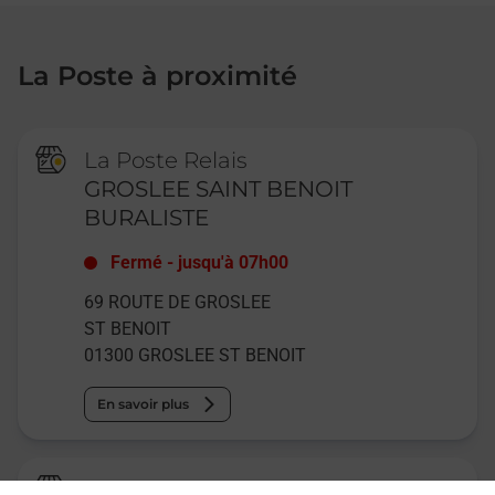
La Poste à proximité
La Poste Relais
GROSLEE SAINT BENOIT
BURALISTE
Fermé
-
jusqu'à
07h00
69 ROUTE DE GROSLEE
ST BENOIT
01300
GROSLEE ST BENOIT
En savoir plus
Relais Pickup