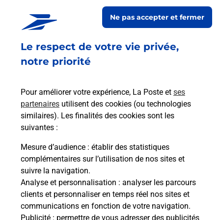
CAVE GUIGARD
Ne pas accepter et fermer
Fermé
-
ouvre lundi à
09h00
Le respect de votre vie privée,
565 CHEMIN DES GUIGARDS
01300
GROSLEE ST BENOIT
notre priorité
En savoir plus
Pour améliorer votre expérience, La Poste et
ses
partenaires
utilisent des cookies (ou technologies
Malin !
similaires). Les finalités des cookies sont les
suivantes :
La Poste
Mesure d’audience
: établir des statistiques
en ligne
complémentaires sur l’utilisation de nos sites et
suivre la navigation.
Ouvert 24h/24
Analyse et personnalisation
: analyser les parcours
clients et personnaliser en temps réel nos sites et
En savoir plus
communications en fonction de votre navigation.
Publicité
: permettre de vous adresser des publicités