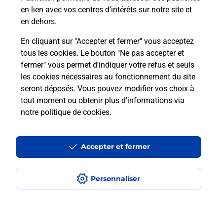
en lien avec vos centres d’intérêts sur notre site et
Recherchez un autre point de contact
en dehors.
En cliquant sur "Accepter et fermer" vous acceptez
tous les cookies. Le bouton "Ne pas accepter et
Localiser
Liste
Ain
GROSLEE ST BENOIT
fermer" vous permet d'indiquer votre refus et seuls
PROXI LE SAINT BENOIT
les cookies nécessaires au fonctionnement du site
seront déposés. Vous pouvez modifier vos choix à
tout moment ou obtenir plus d'informations via
notre politique de cookies
.
Plan du site
Accessibilité : partiellement conforme
Accepter et fermer
Conditions contractuelles
Personnaliser
Mentions légales
Données personnelles et cookies