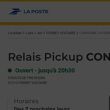
Le lien s'ouvre dans un nouvel onglet
Allez au contenu
Day of the Week
Get directions to Relais Pickup at 5 ROUTE DE PREVESSIN FE
Hours
Localiser
Liste
Ain
FERNEY VOLTAIRE
CONSIGNE LA FER
Relais Pickup
CON
Ouvert
-
jusqu'à
20h30
5 ROUTE DE PREVESSIN
01210
FERNEY VOLTAIRE
Horaires
Des 7 prochains jours