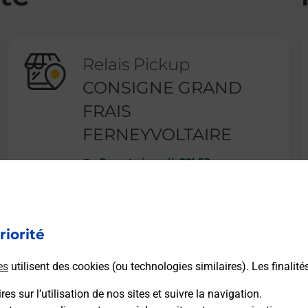
Relais Pickup
CONSIGNE GRAND
FRAIS
FERNEYVOLTAIRE
Ouvert
-
jusqu'à
23h59
RUE DE MEYRIN
01210
FERNEY VOLTAIRE
riorité
En savoir plus
es
utilisent des cookies (ou technologies similaires). Les finalité
es sur l’utilisation de nos sites et suivre la navigation.