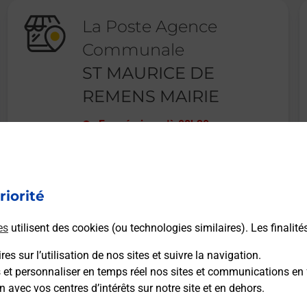
La Poste Agence
Communale
ST MAURICE DE
REMENS MAIRIE
Fermé
-
jusqu'à
08h30
548 RUE DE LA LIBERATION
01500
ST MAURICE DE REMENS
riorité
En savoir plus
es
utilisent des cookies (ou technologies similaires). Les finalité
es sur l’utilisation de nos sites et suivre la navigation.
s et personnaliser en temps réel nos sites et communications en 
n avec vos centres d’intérêts sur notre site et en dehors.
Recherchez un autre point de contact