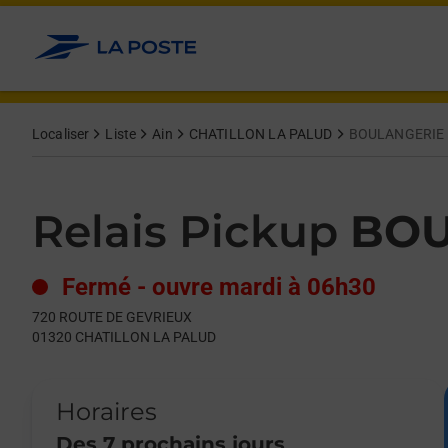
Le lien s'ouvre dans un nouvel onglet
Allez au contenu
Day of the Week
Get directions to Relais Pickup at 720 ROUTE DE GEVRIEUX C
Hours
Localiser
Liste
Ain
CHATILLON LA PALUD
BOULANGERIE 
Relais Pickup
BOU
Fermé
-
ouvre mardi à
06h30
720 ROUTE DE GEVRIEUX
01320
CHATILLON LA PALUD
Horaires
Des 7 prochains jours