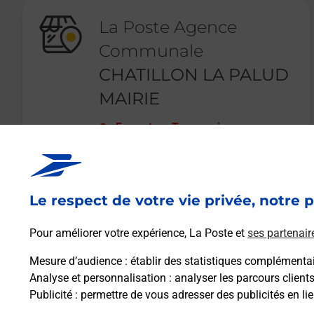
La Poste Agence
Communale
CHATILLON LA PALUD
MAIRIE
Fermeture Temporaire
248 ROUTE DE GEVRIEUX
01320
CHATILLON LA PALUD
Le respect de votre vie privée, notre p
En savoir plus
Pour améliorer votre expérience, La Poste et
ses partenair
Mesure d’audience
: établir des statistiques complémentair
Analyse et personnalisation
: analyser les parcours client
Publicité
: permettre de vous adresser des publicités en lie