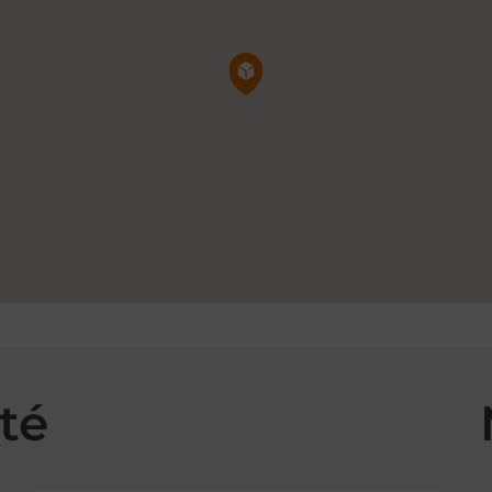
Pin de la carte
té