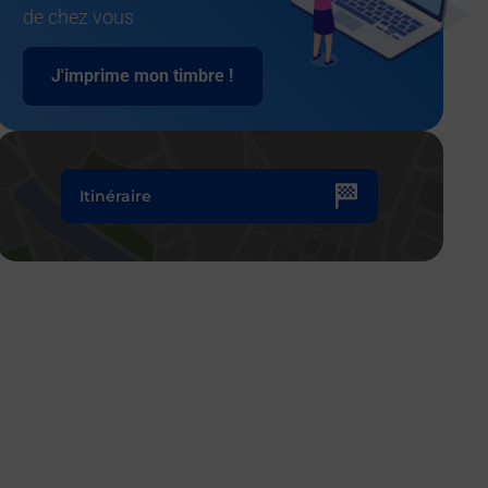
de chez vous
J'imprime mon timbre !
Itinéraire