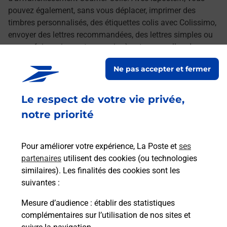
pouvez également, sans vous déplacer, imprimer des
timbres personnalisés, des étiquettes colis avec Colissimo,
envoyer des lettres recommandées, des lettres simples ou
encore faire suivre votre courrier à votre nouvelle adresse.
Le tout quand vous voulez, où vous voulez.
Ne pas accepter et fermer
Découvrez toutes les offres et services en ligne de
Le respect de votre vie privée,
La Poste
notre priorité
Pour améliorer votre expérience, La Poste et
ses
partenaires
utilisent des cookies (ou technologies
similaires). Les finalités des cookies sont les
suivantes :
Mesure d’audience
: établir des statistiques
complémentaires sur l’utilisation de nos sites et