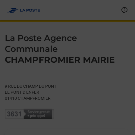
Le lien s'ouvre dans un nouvel onglet
Allez au contenu
Day of the Week
Get directions to La Poste Agence Communale at 9 RUE DU
Hours
La Poste Agence
Communale
CHAMPFROMIER MAIRIE
9 RUE DU CHAMP DU PONT
LE PONT D ENFER
01410
CHAMPFROMIER