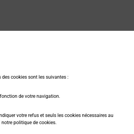
g dans vos bureaux de Poste à CEYZERIAT (01250) !
s des cookies sont les suivantes :
arme dans votre bureau de Poste à CEYZERIAT.
fonction de votre navigation.
ndiquer votre refus et seuls les cookies nécessaires au
a
notre politique de cookies
.