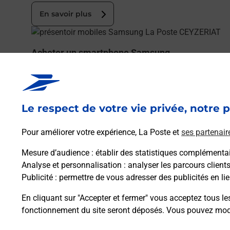
En savoir plus
En savoir plus
Acheter un smartphone Samsung
Vous recherchez un smartphone pas cher proche de ch
En savoir plus
Le respect de votre vie privée, notre p
En savoir plus
Pour améliorer votre expérience, La Poste et
ses partenair
Souscrire à la téléassistance
Mesure d’audience
: établir des statistiques complémentair
Besoin d’un système de téléassistance à l’intérieur et/
Analyse et personnalisation
: analyser les parcours client
Publicité
: permettre de vous adresser des publicités en lie
En savoir plus
En cliquant sur "Accepter et fermer" vous acceptez tous le
fonctionnement du site seront déposés. Vous pouvez modi