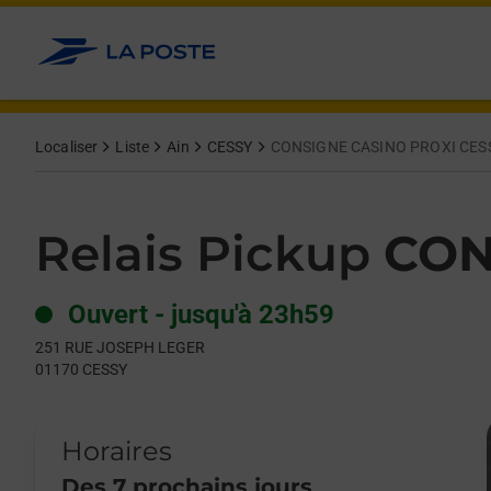
Le lien s'ouvre dans un nouvel onglet
Allez au contenu
Day of the Week
Get directions to Relais Pickup at 251 RUE JOSEPH LEGER CES
Hours
Localiser
Liste
Ain
CESSY
CONSIGNE CASINO PROXI CES
Relais Pickup
CON
Ouvert
-
jusqu'à
23h59
251 RUE JOSEPH LEGER
01170
CESSY
Horaires
Des 7 prochains jours