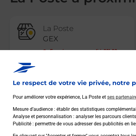
La Poste
GEX
Fermé
-
ouvre samedi à
09h00
15 RUE DES ACACIAS
01170
GEX
Le respect de votre vie privée, notre p
En savoir plus
Pour améliorer votre expérience, La Poste et
ses partenair
Mesure d’audience
: établir des statistiques complémentair
Analyse et personnalisation
: analyser les parcours client
Publicité
: permettre de vous adresser des publicités en lie
En cliquant sur "Accepter et fermer" vous acceptez tous le