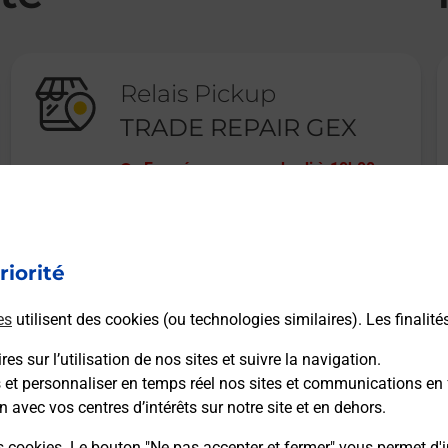
Relais Pickup
TRADE REPAIR GEX
Fermé
-
ouvre vendredi à
10h00
160 RUE DU COMMERCE
01170
GEX
riorité
En savoir plus
es
utilisent des cookies (ou technologies similaires). Les finalité
es sur l’utilisation de nos sites et suivre la navigation.
s et personnaliser en temps réel nos sites et communications en 
n avec vos centres d’intérêts sur notre site et en dehors.
Recherchez un autre point de contact
s cookies. Le bouton "Ne pas accepter et fermer" vous permet d'i