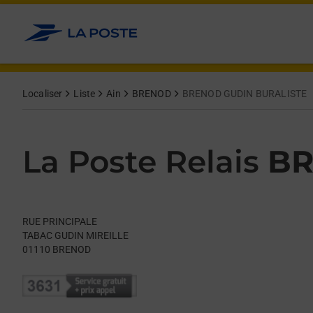
Le lien s'ouvre dans un nouvel onglet
Allez au contenu
Day of the Week
Get directions to La Poste Relais at RUE PRINCIPALE BRENOD,
Hours
Localiser
Liste
Ain
BRENOD
BRENOD GUDIN BURALISTE
La Poste Relais
BR
RUE PRINCIPALE
TABAC GUDIN MIREILLE
01110
BRENOD