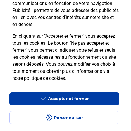
communications en fonction de votre navigation.
Publicité
: permettre de vous adresser des publicités
Envoyer un colis
En
en lien avec vos centres d’intérêts sur notre site et
Vous souhaitez envoyer un colis depuis :
en dehors.
BELLEGARDE SUR VALSERINE PRINCIPAL (01200)
En cliquant sur "Accepter et fermer" vous acceptez
? Découvrez toutes les solutions proposées par La
tous les cookies. Le bouton "Ne pas accepter et
Poste.
fermer" vous permet d'indiquer votre refus et seuls
les cookies nécessaires au fonctionnement du site
En savoir plus
seront déposés. Vous pouvez modifier vos choix à
tout moment ou obtenir plus d'informations via
notre politique de cookies
.
Questions fréquemment posées
Accepter et fermer
Quel est le prix d’une numérisation ?
Personnaliser