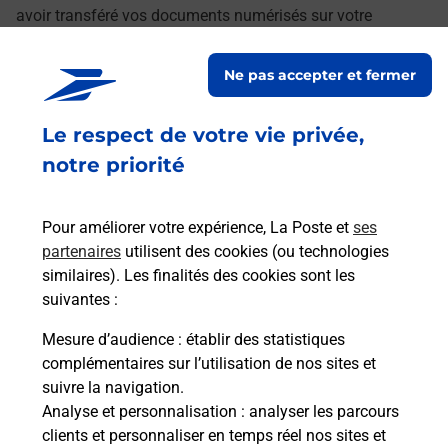
avoir transféré vos documents numérisés sur votre
ordinateur.
Ne pas accepter et fermer
Le lien s'ouvre dans un nouvel onglet
Localiser les scanners à proximité
Le respect de votre vie privée,
notre priorité
Services
Pour améliorer votre expérience, La Poste et
ses
En savoir plus
En sa
partenaires
utilisent des cookies (ou technologies
similaires). Les finalités des cookies sont les
suivantes :
à
Ache
dent
sui
Mesure d’audience
: établir des statistiques
Vous
complémentaires sur l’utilisation de nos sites et
de c
suivre la navigation.
télé
Analyse et personnalisation
: analyser les parcours
Post
clients et personnaliser en temps réel nos sites et
(012