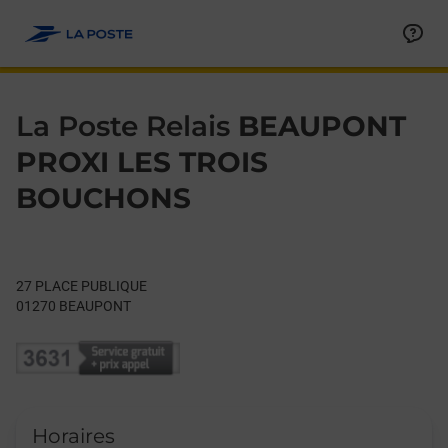
Le lien s'ouvre dans un nouvel onglet
Allez au contenu
Day of the Week
Get directions to La Poste Relais at 27 PLACE PUBLIQUE BEAU
Hours
La Poste Relais
BEAUPONT
PROXI LES TROIS
BOUCHONS
27 PLACE PUBLIQUE
01270
BEAUPONT
Horaires