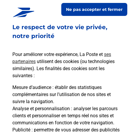
LES TROIS BOUCHONS vous accueille à BEAUPONT pour
Ne pas accepter et fermer
répondre à vos besoins d'affranchissement Courrier-Colis.
Le respect de votre vie privée,
Retrouvez toutes nos offres en ligne sur notre site
notre priorité
Pour améliorer votre expérience, La Poste et
ses
partenaires
utilisent des cookies (ou technologies
similaires). Les finalités des cookies sont les
suivantes :
Mesure d’audience
: établir des statistiques
complémentaires sur l’utilisation de nos sites et
suivre la navigation.
Analyse et personnalisation
: analyser les parcours
clients et personnaliser en temps réel nos sites et
communications en fonction de votre navigation.
Publicité
: permettre de vous adresser des publicités