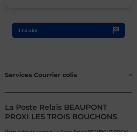
Le lien s'ouvre dans un nouvel onglet
Itinéraire
Services Courrier colis
La Poste Relais BEAUPONT
PROXI LES TROIS BOUCHONS
Votre point de contact La Poste Relais BEAUPONT PROXI