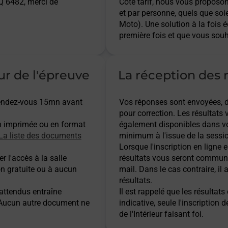
 6482, merci de
Côté tarif, nous vous proposo
et par personne, quels que soi
Moto). Une solution à la fois 
première fois et que vous souh
ur de l'épreuve
La réception des r
 rendez-vous 15mn avant
Vos réponses sont envoyées, dès
pour correction. Les résultats
n imprimée ou en format
également disponibles dans vo
La liste des documents
minimum à l'issue de la sessio
Lorsque l'inscription en ligne es
r l'accès à la salle
résultats vous seront communi
on gratuite ou à aucun
mail. Dans le cas contraire, i
résultats.
 attendus entraîne
Il est rappelé que les résulta
. Aucun autre document ne
indicative, seule l'inscription 
de l'Intérieur faisant foi.