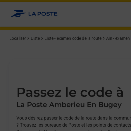
Allez au contenu
Afficher ou masquer la réponse
Afficher ou masquer la réponse
Afficher ou masquer la réponse
Afficher ou masquer la réponse
Localiser
Liste
Liste - examen code de la route
Ain - examen 
Passez le code à
La Poste Amberieu En Bugey
Vous désirez passer le code de la route dans la comm
? Trouvez les bureaux de Poste et les points de contacts