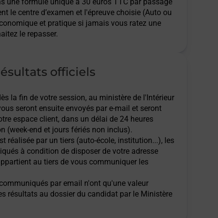
ns une formule unique à 30 euros TTC par passage
ent le centre d’examen et l'épreuve choisie (Auto ou
économique et pratique si jamais vous ratez une
aitez le repasser.
ésultats officiels
 la fin de votre session, au ministère de l'Intérieur
 vous seront ensuite envoyés par e-mail et seront
tre espace client, dans un délai de 24 heures
n (week-end et jours fériés non inclus).
t réalisée par un tiers (auto-école, institution...), les
qués à condition de disposer de votre adresse
l appartient au tiers de vous communiquer les
ts communiqués par email n'ont qu'une valeur
des résultats au dossier du candidat par le Ministère