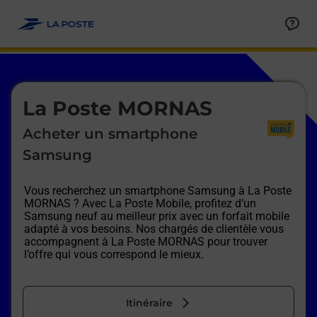
Le lien s'ouvre dans un nouvel onglet
Allez au contenu
Afficher ou masquer la réponse
Afficher ou masquer la réponse
Afficher ou masquer la réponse
Afficher ou masquer la réponse
Afficher ou masquer la réponse
Afficher ou masquer la réponse
Le lien s'ouvre dans un nouvel onglet
La Poste MORNAS
Acheter un smartphone
Samsung
Vous recherchez un smartphone Samsung à
La Poste
MORNAS
? Avec La Poste Mobile, profitez d’un
Samsung neuf au meilleur prix avec un forfait mobile
adapté à vos besoins. Nos chargés de clientèle vous
accompagnent à
La Poste MORNAS
pour trouver
l’offre qui vous correspond le mieux.
Itinéraire