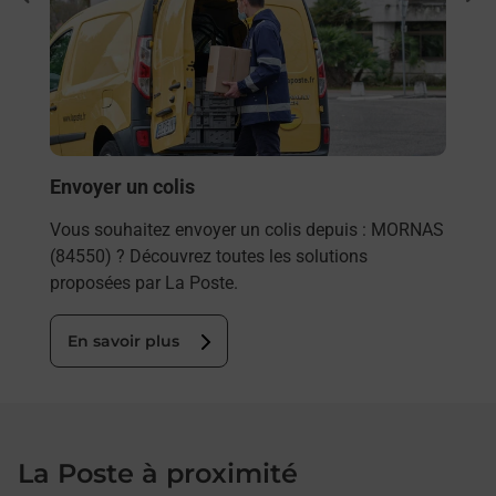
rieur
Vous
ez
de c
ste à
télé
Post
En
Envoyer un colis
Vous souhaitez envoyer un colis depuis : MORNAS
(84550) ? Découvrez toutes les solutions
proposées par La Poste.
En savoir plus
La Poste à proximité