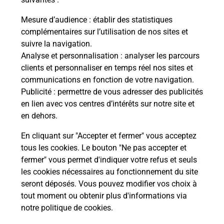
Mesure d’audience
: établir des statistiques
complémentaires sur l’utilisation de nos sites et
Quel réseau utilise La Poste Mobile ?
suivre la navigation.
Analyse et personnalisation
: analyser les parcours
clients et personnaliser en temps réel nos sites et
Est-ce que je peux garder mon
communications en fonction de votre navigation.
numéro de mobile gratuitement ?
Publicité
: permettre de vous adresser des publicités
en lien avec vos centres d’intérêts sur notre site et
Est-ce que je peux bénéficier de la 5G
en dehors.
avec La Poste Mobile ?
En cliquant sur "Accepter et fermer" vous acceptez
tous les cookies. Le bouton "Ne pas accepter et
Est-ce que je peux utiliser mon forfait
à l’étranger avec La Poste Mobile ?
fermer" vous permet d'indiquer votre refus et seuls
les cookies nécessaires au fonctionnement du site
seront déposés. Vous pouvez modifier vos choix à
Est-ce que je peux payer mon
tout moment ou obtenir plus d'informations via
smartphone Samsung en plusieurs
notre politique de cookies
.
fois avec La Poste Mobile ?