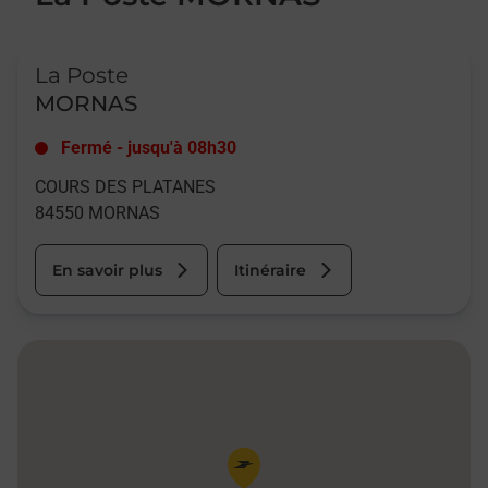
Le lien s'ouvre dans un nouvel onglet
La Poste
MORNAS
Fermé
-
jusqu'à
08h30
COURS DES PLATANES
84550
MORNAS
En savoir plus
Itinéraire
Pin de la carte