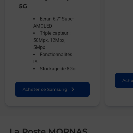
5G
Ecran 6,7’’ Super
AMOLED
Triple capteur :
50Mpx, 12Mpx,
5Mpx
Fonctionnalités
IA
Stockage de 8Go
Ache
Acheter ce Samsung
La Poste MORNAS