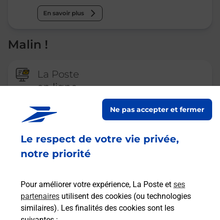
En savoir plus
Malin !
La Poste
en ligne
Ouvert 24h/24
Ne pas accepter et fermer
En savoir plus
Le respect de votre vie privée,
notre priorité
Recherchez un autre point de contact
Pour améliorer votre expérience, La Poste et
ses
partenaires
utilisent des cookies (ou technologies
similaires). Les finalités des cookies sont les
Questions fréquemment posées
suivantes :