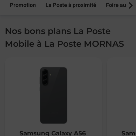
Promotion
La Poste à proximité
Foire aux q
Next
Nos bons plans La Poste
Mobile à La Poste MORNAS
Samsung Galaxy A56
Sams