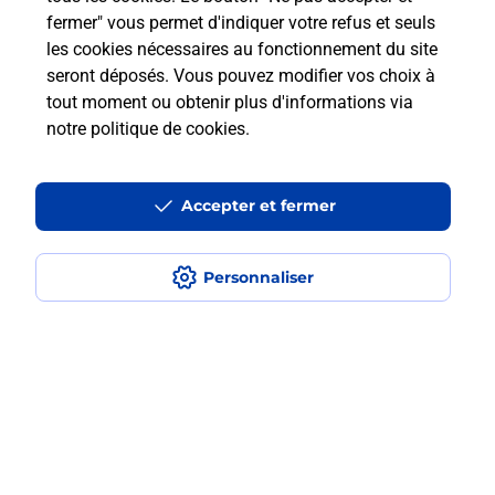
fermer" vous permet d'indiquer votre refus et seuls
les cookies nécessaires au fonctionnement du site
Comment retourner un colis acheté
seront déposés. Vous pouvez modifier vos choix à
en ligne depuis votre boîte aux lettres
tout moment ou obtenir plus d'informations via
?
notre politique de cookies
.
Comment envoyer un colis ou faire un
retour chez un e-commerçant sans se
Accepter et fermer
déplacer ?
Personnaliser
Envoyer un petit colis au meilleur
prix ?
Localiser
Liste
Tarn
REALMONT
REALMONT
Envoi de colis