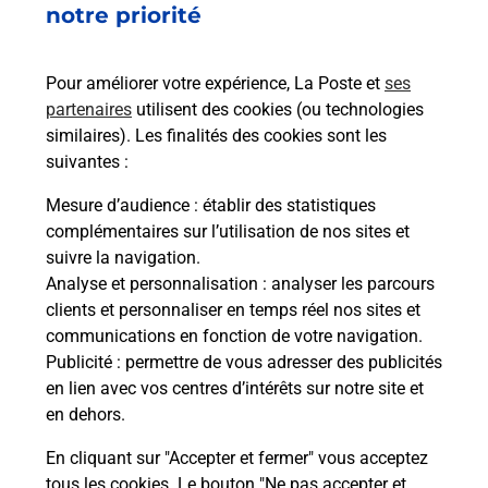
notre priorité
rieur
Vous
ez
de c
ste à
télé
Pour améliorer votre expérience, La Poste et
ses
de P
partenaires
utilisent des cookies (ou technologies
similaires). Les finalités des cookies sont les
En
suivantes :
Acheter un iPhone neuf ou reconditionné
Mesure d’audience
: établir des statistiques
Vous recherchez un smartphone pas cher proche
complémentaires sur l’utilisation de nos sites et
de chez vous ? Découvrez notre offre de
suivre la navigation.
téléphones iPhone Apple dans vos bureaux de
Analyse et personnalisation
: analyser les parcours
Poste à REALMONT (81120) !
clients et personnaliser en temps réel nos sites et
communications en fonction de votre navigation.
En savoir plus
Publicité
: permettre de vous adresser des publicités
en lien avec vos centres d’intérêts sur notre site et
en dehors.
En cliquant sur "Accepter et fermer" vous acceptez
Questions fréquemment posées
tous les cookies. Le bouton "Ne pas accepter et