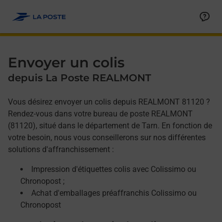
Allez au contenu
Afficher ou masquer la réponse
Afficher ou masquer la réponse
Afficher ou masquer la réponse
Envoyer un colis
depuis La Poste REALMONT
Vous désirez envoyer un colis depuis REALMONT 81120 ?
Rendez-vous dans votre bureau de poste REALMONT
(81120), situé dans le département de Tarn. En fonction de
votre besoin, nous vous conseillerons sur nos différentes
solutions d'affranchissement :
Impression d'étiquettes colis avec Colissimo ou
Chronopost ;
Achat d'emballages préaffranchis Colissimo ou
Chronopost