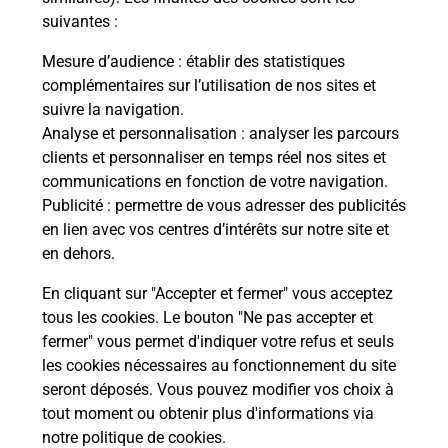
En savoir plus
suivantes :
Mesure d’audience
: établir des statistiques
complémentaires sur l’utilisation de nos sites et
Questions fréquemment posées
suivre la navigation.
Analyse et personnalisation
: analyser les parcours
clients et personnaliser en temps réel nos sites et
communications en fonction de votre navigation.
Comment retourner un colis acheté
Publicité
: permettre de vous adresser des publicités
en ligne depuis votre boîte aux lettres
en lien avec vos centres d’intérêts sur notre site et
?
en dehors.
Comment envoyer un colis ou faire un
En cliquant sur "Accepter et fermer" vous acceptez
retour chez un e-commerçant sans se
tous les cookies. Le bouton "Ne pas accepter et
déplacer ?
fermer" vous permet d'indiquer votre refus et seuls
les cookies nécessaires au fonctionnement du site
seront déposés. Vous pouvez modifier vos choix à
Envoyer un petit colis au meilleur
tout moment ou obtenir plus d'informations via
prix ?
notre politique de cookies
.