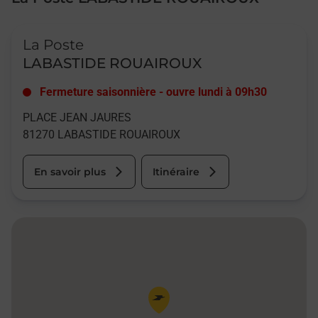
Le lien s'ouvre dans un nouvel onglet
La Poste
LABASTIDE ROUAIROUX
Fermeture saisonnière
-
ouvre lundi à
09h30
PLACE JEAN JAURES
81270
LABASTIDE ROUAIROUX
En savoir plus
Itinéraire
Pin de la carte