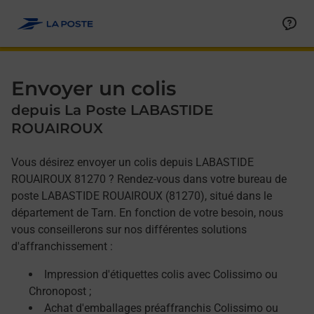
Allez au contenu
Afficher ou masquer la réponse
Afficher ou masquer la réponse
Afficher ou masquer la réponse
Envoyer un colis
depuis La Poste LABASTIDE
ROUAIROUX
Vous désirez envoyer un colis depuis LABASTIDE
ROUAIROUX 81270 ? Rendez-vous dans votre bureau de
poste LABASTIDE ROUAIROUX (81270), situé dans le
département de Tarn. En fonction de votre besoin, nous
vous conseillerons sur nos différentes solutions
d'affranchissement :
Impression d'étiquettes colis avec Colissimo ou
Chronopost ;
Achat d'emballages préaffranchis Colissimo ou