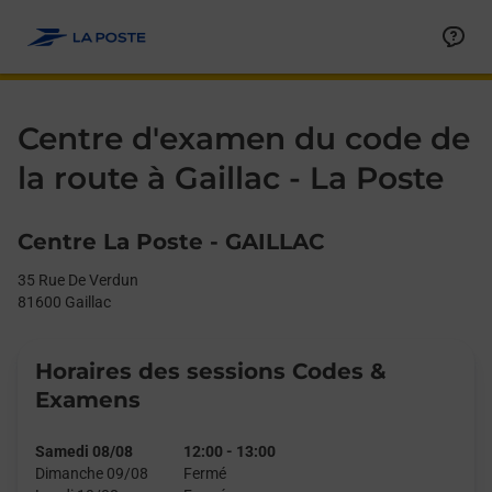
Le lien s'ouvre dans un nouvel onglet
Allez au contenu
Day of the Week
Get directions to La Poste - Centre d’examen du code de la route
Afficher ou masquer la réponse
Afficher ou masquer la réponse
Afficher ou masquer la réponse
Afficher ou masquer la réponse
Afficher ou masquer la réponse
Afficher ou masquer la réponse
Afficher ou masquer la réponse
Afficher ou masquer la réponse
Afficher ou masquer la réponse
Afficher ou masquer le contenu
Hours
Centre d'examen du code de
la route à Gaillac - La Poste
Centre La Poste - GAILLAC
35 Rue De Verdun
81600
Gaillac
Horaires des sessions Codes &
Examens
Samedi 08/08
12:00
-
13:00
Dimanche 09/08
Fermé