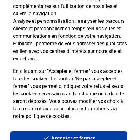
l'épreuve théorique du permis de
complémentaires sur l’utilisation de nos sites et
conduire ?
suivre la navigation.
Analyse et personnalisation
: analyser les parcours
Comment avoir les résultats de
clients et personnaliser en temps réel nos sites et
l'épreuve théorique du permis de
communications en fonction de votre navigation.
conduire ?
Publicité
: permettre de vous adresser des publicités
en lien avec vos centres d’intérêts sur notre site et
en dehors.
Combien de fautes pour l'épreuve
théorique du permis de conduire ?
En cliquant sur "Accepter et fermer" vous acceptez
tous les cookies. Le bouton "Ne pas accepter et
À quel âge peut-on passer l'épreuve
fermer" vous permet d'indiquer votre refus et seuls
théorique du permis de conduire ?
les cookies nécessaires au fonctionnement du site
seront déposés. Vous pouvez modifier vos choix à
tout moment ou obtenir plus d'informations via
notre politique de cookies
.
Accepter et fermer