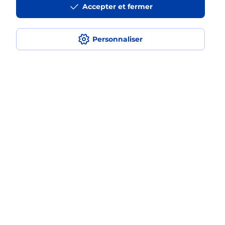
Accepter et fermer
médaillon d’alarme qu’est ce que
c’est ?
Personnaliser
Comment fonctionne la
téléassistance classique ?
Comment est installée la
téléassistance classique ?
Localiser
Liste
Tarn
CASTRES
CASTRES SOULT
Teleassistance
Plan du site