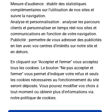
LT
de c
Mesure d’audience
: établir des statistiques
oste.
télé
complémentaires sur l’utilisation de nos sites et
Post
suivre la navigation.
Analyse et personnalisation
: analyser les parcours
En
clients et personnaliser en temps réel nos sites et
Envoyer un colis
communications en fonction de votre navigation.
Publicité
: permettre de vous adresser des publicités
Vous souhaitez envoyer un colis depuis :
en lien avec vos centres d’intérêts sur notre site et
CASTRES SOULT (81100) ? Découvrez toutes les
en dehors.
solutions proposées par La Poste.
En cliquant sur "Accepter et fermer" vous acceptez
En savoir plus
tous les cookies. Le bouton "Ne pas accepter et
fermer" vous permet d'indiquer votre refus et seuls
les cookies nécessaires au fonctionnement du site
seront déposés. Vous pouvez modifier vos choix à
Questions fréquemment posées
tout moment ou obtenir plus d'informations via
notre politique de cookies
.
La téléassistance classique avec