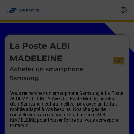
Le lien s'ouvre dans un nouvel onglet
Allez au contenu
Afficher ou masquer la réponse
Afficher ou masquer la réponse
Afficher ou masquer la réponse
Afficher ou masquer la réponse
Afficher ou masquer la réponse
Afficher ou masquer la réponse
Le lien s'ouvre dans un nouvel onglet
La Poste ALBI
MADELEINE
Acheter un smartphone
Samsung
Vous recherchez un smartphone Samsung à
La Poste
ALBI MADELEINE
? Avec La Poste Mobile, profitez
d’un Samsung neuf au meilleur prix avec un forfait
mobile adapté à vos besoins. Nos chargés de
clientèle vous accompagnent à
La Poste ALBI
MADELEINE
pour trouver l’offre qui vous correspond
le mieux.