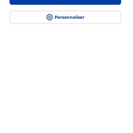
smartphone Samsung en plusieurs
fois avec La Poste Mobile ?
Personnaliser
Est-ce que je peux assurer mon
smartphone Samsung ?
Localiser
Liste
Tarn
ALBI
ALBI MADELEINE
Acheter un smartphone Samsung
Plan du site
Accessibilité : partiellement conforme
Conditions contractuelles