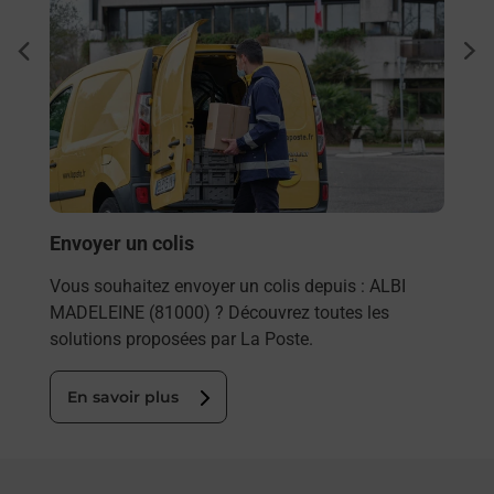
Ache
dent
sui
rieur
Vous
ez
de c
ste à
télé
Post
En
Envoyer un colis
Vous souhaitez envoyer un colis depuis : ALBI
MADELEINE (81000) ? Découvrez toutes les
solutions proposées par La Poste.
En savoir plus