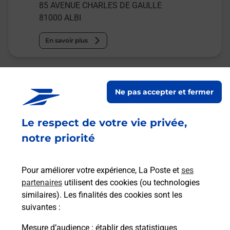
85 AVENUE CHARLES DE GAULLE
81000
ALBI
En savoir plus
Malin !
Ne pas accepter et fermer
La Poste
en ligne
Le respect de votre vie privée,
notre priorité
Ouvert 24h/24
En savoir plus
Pour améliorer votre expérience, La Poste et
ses
partenaires
utilisent des cookies (ou technologies
similaires). Les finalités des cookies sont les
Recherchez un autre point de contact
suivantes :
Mesure d’audience
: établir des statistiques