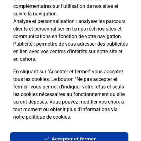
complémentaires sur l’utilisation de nos sites et
suivre la navigation.
Questions fréquemment posées
Analyse et personnalisation
: analyser les parcours
clients et personnaliser en temps réel nos sites et
communications en fonction de votre navigation.
Quel réseau utilise La Poste Mobile ?
Publicité
: permettre de vous adresser des publicités
en lien avec vos centres d’intérêts sur notre site et
en dehors.
Est-ce que je peux garder mon
numéro de mobile gratuitement ?
En cliquant sur "Accepter et fermer" vous acceptez
tous les cookies. Le bouton "Ne pas accepter et
Est-ce que je peux bénéficier de la 5G
fermer" vous permet d'indiquer votre refus et seuls
avec La Poste Mobile ?
les cookies nécessaires au fonctionnement du site
seront déposés. Vous pouvez modifier vos choix à
tout moment ou obtenir plus d'informations via
Est-ce que je peux utiliser mon forfait
à l’étranger avec La Poste Mobile ?
notre politique de cookies
.
Est-ce que je peux payer mon
Accepter et fermer