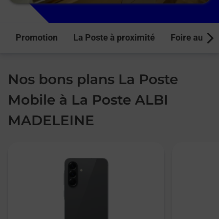
Promotion
La Poste à proximité
Foire aux q
Next
Nos bons plans La Poste
Mobile à La Poste ALBI
MADELEINE