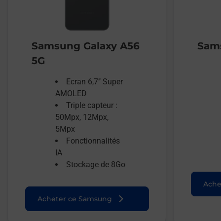
Samsung Galaxy A56
Sams
5G
Ecran 6,7’’ Super
AMOLED
Triple capteur :
50Mpx, 12Mpx,
5Mpx
Fonctionnalités
IA
Stockage de 8Go
Ache
Acheter ce Samsung