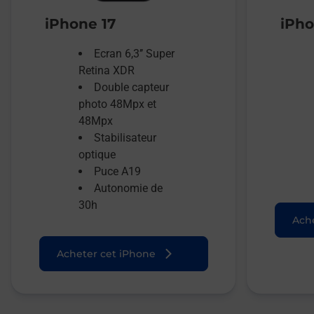
iPhone 17
iPho
Ecran 6,3’’ Super
Retina XDR
Double capteur
photo 48Mpx et
48Mpx
Stabilisateur
optique
Puce A19
Autonomie de
30h
Ache
Acheter cet iPhone