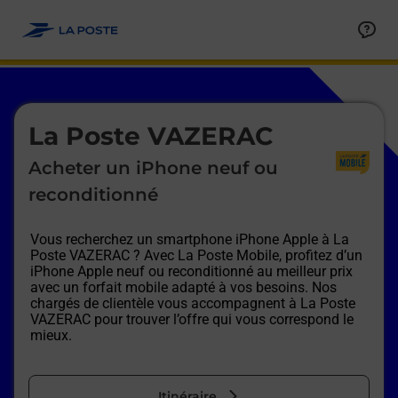
Le lien s'ouvre dans un nouvel onglet
Allez au contenu
Afficher ou masquer la réponse
Afficher ou masquer la réponse
Afficher ou masquer la réponse
Afficher ou masquer la réponse
Afficher ou masquer la réponse
Afficher ou masquer la réponse
Le lien s'ouvre dans un nouvel onglet
La Poste VAZERAC
Acheter un iPhone neuf ou
reconditionné
Vous recherchez un smartphone iPhone Apple à
La
Poste VAZERAC
? Avec La Poste Mobile, profitez d’un
iPhone Apple neuf ou reconditionné au meilleur prix
avec un forfait mobile adapté à vos besoins. Nos
chargés de clientèle vous accompagnent à
La Poste
VAZERAC
pour trouver l’offre qui vous correspond le
mieux.
Itinéraire