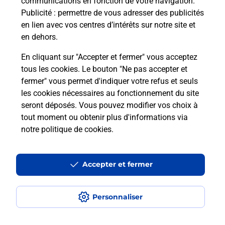
communications en fonction de votre navigation.
Questions fréquemment posées
Publicité
: permettre de vous adresser des publicités
en lien avec vos centres d’intérêts sur notre site et
en dehors.
Quel réseau utilise La Poste Mobile ?
En cliquant sur "Accepter et fermer" vous acceptez
tous les cookies. Le bouton "Ne pas accepter et
Est-ce que je peux garder mon
fermer" vous permet d'indiquer votre refus et seuls
numéro de mobile gratuitement ?
les cookies nécessaires au fonctionnement du site
seront déposés. Vous pouvez modifier vos choix à
Est-ce que je peux bénéficier de la 5G
tout moment ou obtenir plus d'informations via
avec La Poste Mobile ?
notre politique de cookies
.
Est-ce que je peux utiliser mon forfait
à l’étranger avec La Poste Mobile ?
Accepter et fermer
Est-ce que je peux payer mon iPhone
Personnaliser
en plusieurs fois avec La Poste Mobile
?