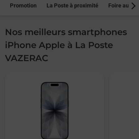
Promotion
La Poste à proximité
Foire aux q
Next
Nos meilleurs smartphones
iPhone Apple à La Poste
VAZERAC