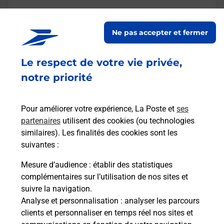
En savoir plus
Ne pas accepter et fermer
Malin !
Le respect de votre vie privée,
notre priorité
La Poste
en ligne
Pour améliorer votre expérience, La Poste et
ses
Ouvert 24h/24
partenaires
utilisent des cookies (ou technologies
similaires). Les finalités des cookies sont les
En savoir plus
suivantes :
Mesure d’audience
: établir des statistiques
Recherchez un autre point de contact
complémentaires sur l’utilisation de nos sites et
suivre la navigation.
Analyse et personnalisation
: analyser les parcours
clients et personnaliser en temps réel nos sites et