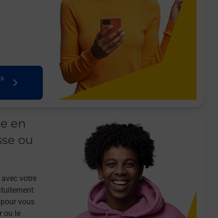
us
le en
sse ou
 avec votre
atuitement
 pour vous
r ou le