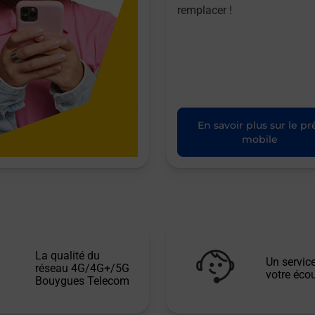
remplacer !
En savoir plus sur le pr
mobile
La qualité du
Un service
réseau 4G/4G+/5G
votre écou
Bouygues Telecom