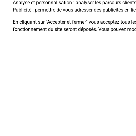
Analyse et personnalisation
: analyser les parcours client
Publicité
: permettre de vous adresser des publicités en lie
En cliquant sur "Accepter et fermer" vous acceptez tous le
Questions fréque
fonctionnement du site seront déposés. Vous pouvez modi
La téléassistance classique avec 
Comment fonctionne la téléassis
Comment est installée la téléassi