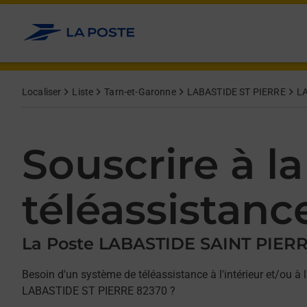
Allez au contenu
Afficher ou masquer la réponse
Afficher ou masquer la réponse
Afficher ou masquer la réponse
Localiser
Liste
Tarn-et-Garonne
LABASTIDE ST PIERRE
LA
Souscrire à la
téléassistanc
La Poste LABASTIDE SAINT PIER
Besoin d'un système de téléassistance à l'intérieur et/ou à l
LABASTIDE ST PIERRE 82370 ?