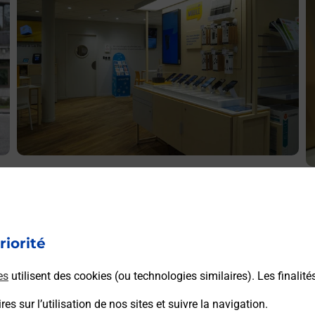
Acheter un iPhone neuf ou reconditionné
A
Vous recherchez un smartphone pas cher proche de chez
V
s
vous ? Découvrez notre offre de téléphones iPhone Apple
v
dans vos bureaux de Poste à LABASTIDE SAINT PIERRE
riorité
S
(82370) !
S
es
utilisent des cookies (ou technologies similaires). Les finalité
En savoir plus
es sur l’utilisation de nos sites et suivre la navigation.