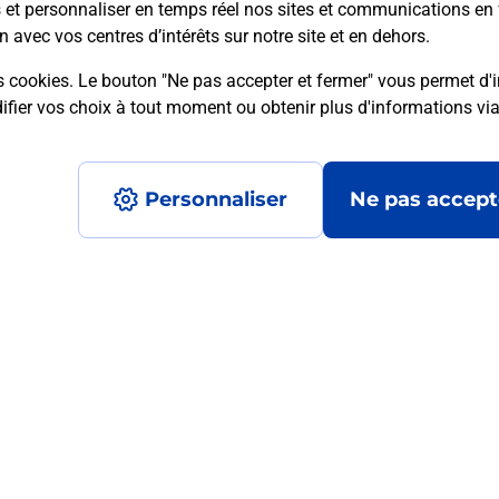
s et personnaliser en temps réel nos sites et communications en 
n avec vos centres d’intérêts sur notre site et en dehors.
s cookies. Le bouton "Ne pas accepter et fermer" vous permet d'i
mment posées
fier vos choix à tout moment ou obtenir plus d'informations vi
Personnaliser
Ne pas accept
médaillon d’alarme qu’est ce que c’est
tance classique ?
stance classique ?