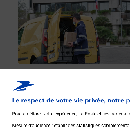
Envoyer un colis
Vous souhaitez envoyer un colis depuis : LABASTIDE
SAINT PIERRE (82370) ? Découvrez toutes les solution
proposées par La Poste.
Le respect de votre vie privée, notre p
En savoir plus
Pour améliorer votre expérience, La Poste et
ses partenair
Mesure d’audience
: établir des statistiques complémentair