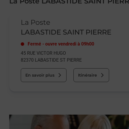
La Poste LABASTIDE SAINT PIER
Le lien s'ouvre dans un nouvel onglet
La Poste
LABASTIDE SAINT PIERRE
Fermé
-
ouvre vendredi à
09h00
45 RUE VICTOR HUGO
82370
LABASTIDE ST PIERRE
En savoir plus
Itinéraire