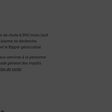
ur de chute 6,90€/mois (soit
l'alarme se déclenche
t le Bipper géolocalisé.
 aux services à la personne
 code général des impôts.
les de vente
.