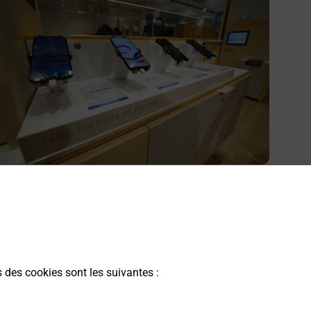
cheter un smartphone Samsung
ous recherchez un smartphone pas cher proche de chez
ous ? Découvrez notre offre de téléphones mobiles
amsung dans vos bureaux de Poste à LABASTIDE
AINT PIERRE (82370) !
s des cookies sont les suivantes :
En savoir plus