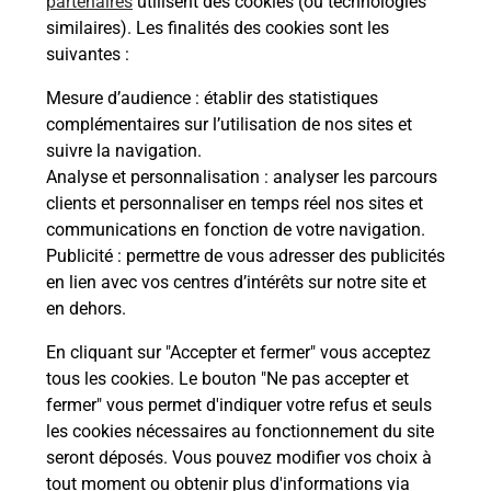
partenaires
utilisent des cookies (ou technologies
similaires). Les finalités des cookies sont les
Vous
suivantes :
de c
télé
Mesure d’audience
: établir des statistiques
Post
complémentaires sur l’utilisation de nos sites et
suivre la navigation.
En
Analyse et personnalisation
: analyser les parcours
Envoyer un colis
clients et personnaliser en temps réel nos sites et
communications en fonction de votre navigation.
Vous souhaitez envoyer un colis depuis :
Publicité
: permettre de vous adresser des publicités
BEAUMONT DE LOMAGNE (82500) ? Découvrez
en lien avec vos centres d’intérêts sur notre site et
toutes les solutions proposées par La Poste.
en dehors.
En savoir plus
En cliquant sur "Accepter et fermer" vous acceptez
tous les cookies. Le bouton "Ne pas accepter et
fermer" vous permet d'indiquer votre refus et seuls
les cookies nécessaires au fonctionnement du site
Questions fréquemment posées
seront déposés. Vous pouvez modifier vos choix à
tout moment ou obtenir plus d'informations via