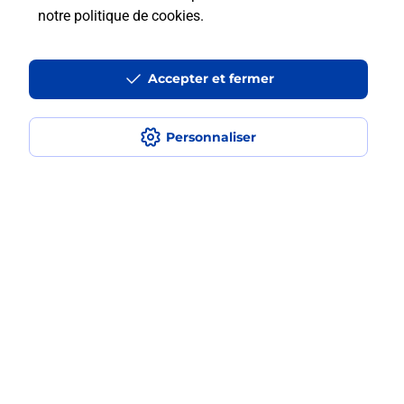
notre politique de cookies
.
La téléassistance classique avec
médaillon d’alarme qu’est ce que
Accepter et fermer
c’est ?
Comment fonctionne la
Personnaliser
téléassistance classique ?
Comment est installée la
téléassistance classique ?
Localiser
Liste
Tarn-et-Garonne
BEAUMONT DE LOMAGNE
BEAUMONT DE LOMAGNE
Teleassistance