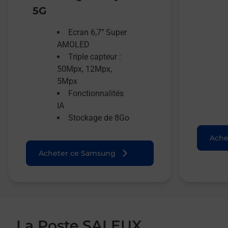
5G
Ecran 6,7’’ Super
AMOLED
Triple capteur :
50Mpx, 12Mpx,
5Mpx
Fonctionnalités
IA
Stockage de 8Go
Ache
Acheter ce Samsung
La Poste SALEUX