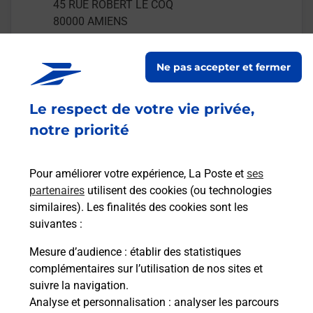
45 RUE ROBERT LE COQ
80000
AMIENS
En savoir plus
Ne pas accepter et fermer
Malin !
Le respect de votre vie privée,
notre priorité
La Poste
en ligne
Pour améliorer votre expérience, La Poste et
ses
Ouvert 24h/24
partenaires
utilisent des cookies (ou technologies
similaires). Les finalités des cookies sont les
En savoir plus
suivantes :
Mesure d’audience
: établir des statistiques
complémentaires sur l’utilisation de nos sites et
Recherchez un autre point de contact
suivre la navigation.
Analyse et personnalisation
: analyser les parcours