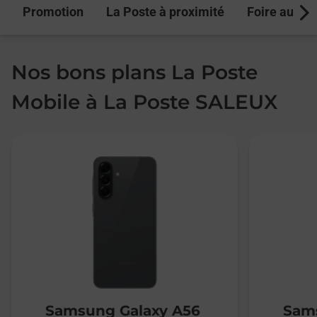
Promotion
La Poste à proximité
Foire aux q
Next
Nos bons plans La Poste
Mobile à La Poste SALEUX
Samsung Galaxy A56
Sams