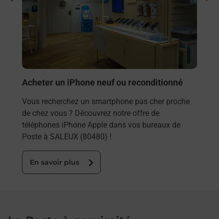
Vous
rieur
(804
ez
prop
ste à
En
Acheter un iPhone neuf ou reconditionné
Vous recherchez un smartphone pas cher proche
de chez vous ? Découvrez notre offre de
téléphones iPhone Apple dans vos bureaux de
Poste à SALEUX (80480) !
En savoir plus