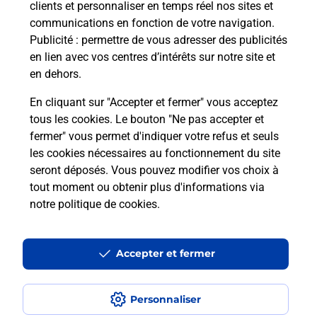
clients et personnaliser en temps réel nos sites et
communications en fonction de votre navigation.
Questions fréquemment posées
Publicité
: permettre de vous adresser des publicités
en lien avec vos centres d’intérêts sur notre site et
en dehors.
Quel réseau utilise La Poste Mobile ?
En cliquant sur "Accepter et fermer" vous acceptez
tous les cookies. Le bouton "Ne pas accepter et
Est-ce que je peux garder mon
fermer" vous permet d'indiquer votre refus et seuls
numéro de mobile gratuitement ?
les cookies nécessaires au fonctionnement du site
seront déposés. Vous pouvez modifier vos choix à
tout moment ou obtenir plus d'informations via
Est-ce que je peux bénéficier de la 5G
avec La Poste Mobile ?
notre politique de cookies
.
Est-ce que je peux utiliser mon forfait
Accepter et fermer
à l’étranger avec La Poste Mobile ?
Est-ce que je peux payer mon
Personnaliser
smartphone Samsung en plusieurs