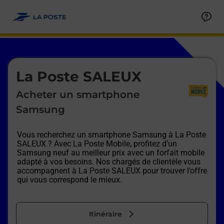
Le lien s'ouvre dans un nouvel onglet
Allez au contenu
Afficher ou masquer la réponse
Afficher ou masquer la réponse
Afficher ou masquer la réponse
Afficher ou masquer la réponse
Afficher ou masquer la réponse
Afficher ou masquer la réponse
Le lien s'ouvre dans un nouvel onglet
La Poste SALEUX
Acheter un smartphone
Samsung
Vous recherchez un smartphone Samsung à
La Poste
SALEUX
? Avec La Poste Mobile, profitez d’un
Samsung neuf au meilleur prix avec un forfait mobile
adapté à vos besoins. Nos chargés de clientèle vous
accompagnent à
La Poste SALEUX
pour trouver l’offre
qui vous correspond le mieux.
Itinéraire