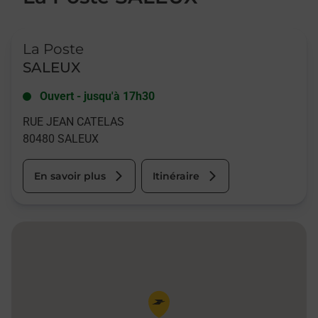
Le lien s'ouvre dans un nouvel onglet
La Poste
SALEUX
Ouvert
-
jusqu'à
17h30
RUE JEAN CATELAS
80480
SALEUX
En savoir plus
Itinéraire
Pin de la carte