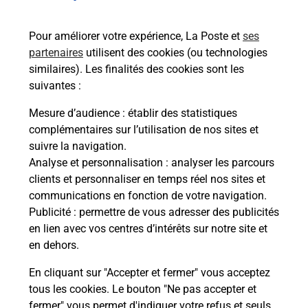
rieur
de c
ez
télé
Pour améliorer votre expérience, La Poste et
ses
ste à
de P
partenaires
utilisent des cookies (ou technologies
similaires). Les finalités des cookies sont les
En
suivantes :
Acheter un iPhone neuf ou reconditionné
Mesure d’audience
: établir des statistiques
complémentaires sur l’utilisation de nos sites et
Vous recherchez un smartphone pas cher proche
suivre la navigation.
de chez vous ? Découvrez notre offre de
Analyse et personnalisation
: analyser les parcours
téléphones iPhone Apple dans vos bureaux de
clients et personnaliser en temps réel nos sites et
Poste à NESLE (80190) !
communications en fonction de votre navigation.
Publicité
: permettre de vous adresser des publicités
En savoir plus
en lien avec vos centres d’intérêts sur notre site et
en dehors.
En cliquant sur "Accepter et fermer" vous acceptez
tous les cookies. Le bouton "Ne pas accepter et
Questions fréquemment posées
fermer" vous permet d'indiquer votre refus et seuls