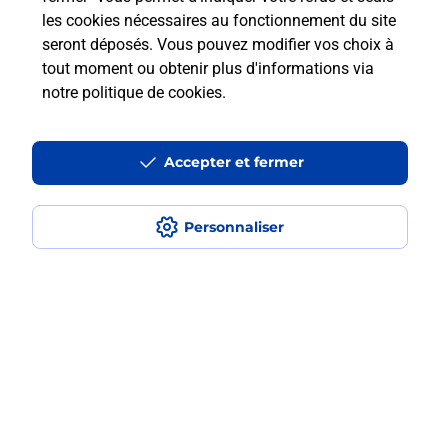
les cookies nécessaires au fonctionnement du site
seront déposés. Vous pouvez modifier vos choix à
Comment retourner un colis acheté
tout moment ou obtenir plus d'informations via
en ligne depuis votre boîte aux lettres
notre politique de cookies
.
?
Accepter et fermer
Comment envoyer un colis ou faire un
retour chez un e-commerçant sans se
déplacer ?
Personnaliser
Envoyer un petit colis au meilleur
prix ?
Localiser
Liste
Somme
NESLE
NESLE
Envoi de colis