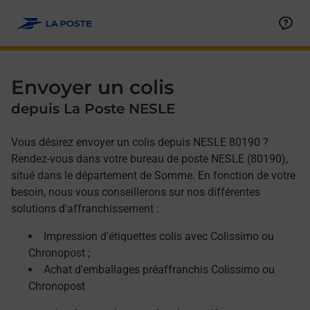
Allez au contenu
Afficher ou masquer la réponse
Afficher ou masquer la réponse
Afficher ou masquer la réponse
Envoyer un colis
depuis La Poste NESLE
Vous désirez envoyer un colis depuis NESLE 80190 ?
Rendez-vous dans votre bureau de poste NESLE (80190),
situé dans le département de Somme. En fonction de votre
besoin, nous vous conseillerons sur nos différentes
solutions d'affranchissement :
Impression d'étiquettes colis avec Colissimo ou
Chronopost ;
Achat d'emballages préaffranchis Colissimo ou
Chronopost