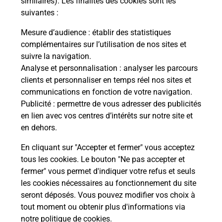
similaires). Les finalités des cookies sont les
suivantes :
 auto
Vous
de c
Mesure d’audience
: établir des statistiques
télé
complémentaires sur l’utilisation de nos sites et
Post
suivre la navigation.
Analyse et personnalisation
: analyser les parcours
En
clients et personnaliser en temps réel nos sites et
Envoyer un colis
communications en fonction de votre navigation.
Publicité
: permettre de vous adresser des publicités
Vous souhaitez envoyer un colis depuis : FRIVILLE
en lien avec vos centres d’intérêts sur notre site et
ESCARBOTIN (80130) ? Découvrez toutes les
en dehors.
solutions proposées par La Poste.
En cliquant sur "Accepter et fermer" vous acceptez
En savoir plus
tous les cookies. Le bouton "Ne pas accepter et
fermer" vous permet d'indiquer votre refus et seuls
les cookies nécessaires au fonctionnement du site
seront déposés. Vous pouvez modifier vos choix à
Questions fréquemment posées
tout moment ou obtenir plus d'informations via
notre politique de cookies
.