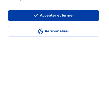
La téléassistance classique avec
Accepter et fermer
médaillon d’alarme qu’est ce que
c’est ?
Personnaliser
Comment fonctionne la
téléassistance classique ?
Comment est installée la
téléassistance classique ?
Localiser
Liste
Somme
FRIVILLE ESCARBOTIN
FRIVILLE ESCARBOTIN
Teleassistance