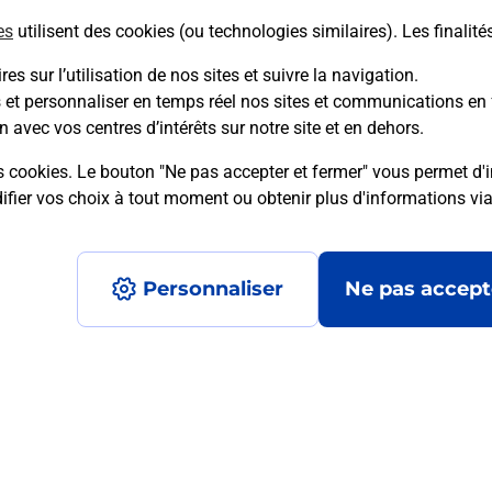
es
utilisent des cookies (ou technologies similaires). Les finalité
es sur l’utilisation de nos sites et suivre la navigation.
s et personnaliser en temps réel nos sites et communications en 
mment posées
n avec vos centres d’intérêts sur notre site et en dehors.
s cookies. Le bouton "Ne pas accepter et fermer" vous permet d'i
fier vos choix à tout moment ou obtenir plus d'informations vi
médaillon d’alarme qu’est ce que c’est
Personnaliser
Ne pas accept
tance classique ?
stance classique ?