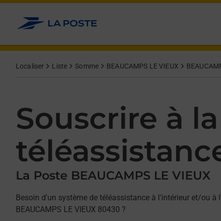
Allez au contenu
Afficher ou masquer la réponse
Afficher ou masquer la réponse
Afficher ou masquer la réponse
Localiser
Liste
Somme
BEAUCAMPS LE VIEUX
BEAUCAMP
Souscrire à la
téléassistanc
La Poste BEAUCAMPS LE VIEUX
Besoin d'un système de téléassistance à l'intérieur et/ou à l
BEAUCAMPS LE VIEUX 80430 ?