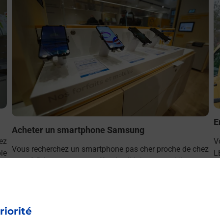
E
Acheter un smartphone Samsung
ez
V
Vous recherchez un smartphone pas cher proche de chez
le
L
vous ? Découvrez notre offre de téléphones mobiles
p
Samsung dans vos bureaux de Poste à BEAUCAMPS LE
VIEUX (80430) !
riorité
En savoir plus