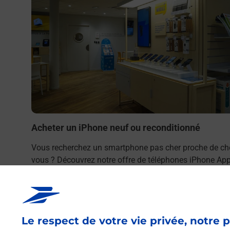
Acheter un iPhone neuf ou reconditionné
Vous recherchez un smartphone pas cher proche de ch
vous ? Découvrez notre offre de téléphones iPhone App
dans vos bureaux de Poste à BEAUCAMPS LE VIEUX
(80430) !
En savoir plus
Le respect de votre vie privée, notre p