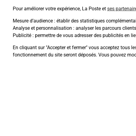
Pour améliorer votre expérience, La Poste et
ses partenair
Mesure d’audience
: établir des statistiques complémentair
Analyse et personnalisation
: analyser les parcours client
Questions fréque
Publicité
: permettre de vous adresser des publicités en lie
En cliquant sur "Accepter et fermer" vous acceptez tous le
fonctionnement du site seront déposés. Vous pouvez modi
La téléassistance classique avec 
Comment fonctionne la téléassis
Comment est installée la téléassi