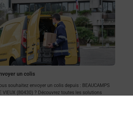
nvoyer un colis
ous souhaitez envoyer un colis depuis : BEAUCAMPS
E VIEUX (80430) ? Découvrez toutes les solutions
roposées par La Poste.
En savoir plus