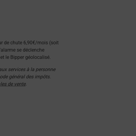
ur de chute 6,90€/mois (soit
l'alarme se déclenche
t le Bipper géolocalisé.
 aux services à la personne
 code général des impôts.
les de vente
.