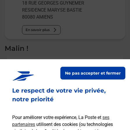
18 RUE GEORGES GUYNEMER
RESIDENCE MARYSE BASTIE
80080
AMIENS
En savoir plus
Malin !
La Poste
en ligne
Ne pas accepter et fermer
Ouvert 24h/24
Le respect de votre vie privée,
notre priorité
En savoir plus
Pour améliorer votre expérience, La Poste et
ses
Recherchez un autre point de contact
partenaires
utilisent des cookies (ou technologies