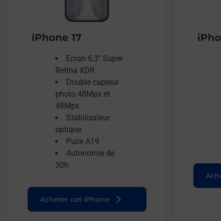
iPhone 17
iPho
Ecran 6,3’’ Super
Retina XDR
Double capteur
photo 48Mpx et
48Mpx
Stabilisateur
optique
Puce A19
Autonomie de
30h
Ache
Acheter cet iPhone