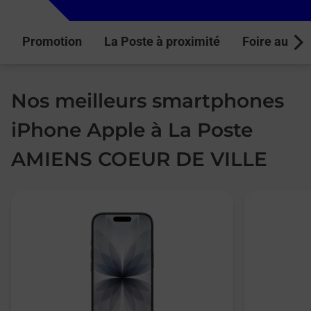
Promotion
La Poste à proximité
Foire aux q
Next
Nos meilleurs smartphones
iPhone Apple à La Poste
AMIENS COEUR DE VILLE