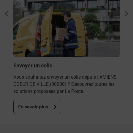
à
Ach
dent
sui
par
Vous
de c
télé
de P
En
Envoyer un colis
Vous souhaitez envoyer un colis depuis : AMIENS
COEUR DE VILLE (80000) ? Découvrez toutes les
solutions proposées par La Poste.
En savoir plus