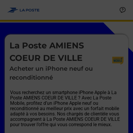
Le lien s'ouvre dans un nouvel onglet
Allez au contenu
Afficher ou masquer la réponse
Afficher ou masquer la réponse
Afficher ou masquer la réponse
Afficher ou masquer la réponse
Afficher ou masquer la réponse
Afficher ou masquer la réponse
Le lien s'ouvre dans un nouvel onglet
La Poste AMIENS
COEUR DE VILLE
Acheter un iPhone neuf ou
reconditionné
Vous recherchez un smartphone iPhone Apple à
La
Poste AMIENS COEUR DE VILLE
? Avec La Poste
Mobile, profitez d’un iPhone Apple neuf ou
reconditionné au meilleur prix avec un forfait mobile
adapté à vos besoins. Nos chargés de clientèle vous
accompagnent à
La Poste AMIENS COEUR DE VILLE
pour trouver l’offre qui vous correspond le mieux.