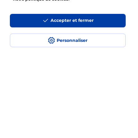
Est-ce que je peux payer mon iPhone
en plusieurs fois avec La Poste Mobile
?
Accepter et fermer
Est-ce que je peux assurer mon
iPhone ?
Personnaliser
Localiser
Liste
Somme
AMIENS
AMIENS COEUR DE VILLE
Acheter un iPhone neuf ou reconditionné
Plan du site
Accessibilité : partiellement conforme