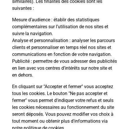
similaires). Les finalités des cookies sont les
suivantes :
Mesure d’audience
: établir des statistiques
Questions fréquemment posées
complémentaires sur l’utilisation de nos sites et
suivre la navigation.
Analyse et personnalisation
: analyser les parcours
Quel réseau utilise La Poste Mobile ?
clients et personnaliser en temps réel nos sites et
communications en fonction de votre navigation.
Publicité
: permettre de vous adresser des publicités
Est-ce que je peux garder mon
en lien avec vos centres d’intérêts sur notre site et
numéro de mobile gratuitement ?
en dehors.
Est-ce que je peux bénéficier de la 5G
En cliquant sur "Accepter et fermer" vous acceptez
avec La Poste Mobile ?
tous les cookies. Le bouton "Ne pas accepter et
fermer" vous permet d'indiquer votre refus et seuls
les cookies nécessaires au fonctionnement du site
Est-ce que je peux utiliser mon forfait
à l’étranger avec La Poste Mobile ?
seront déposés. Vous pouvez modifier vos choix à
tout moment ou obtenir plus d'informations via
notre politique de cookies
.