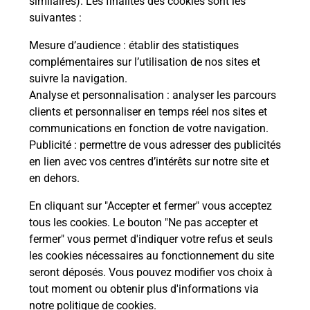
similaires). Les finalités des cookies sont les
suivantes :
che
Vous
de c
Mesure d’audience
: établir des statistiques
ux
télé
complémentaires sur l’utilisation de nos sites et
!
Post
suivre la navigation.
Analyse et personnalisation
: analyser les parcours
En
clients et personnaliser en temps réel nos sites et
Envoyer un colis
communications en fonction de votre navigation.
Publicité
: permettre de vous adresser des publicités
Vous souhaitez envoyer un colis depuis : AILLY LE
en lien avec vos centres d’intérêts sur notre site et
HAUT CLOCHER (80690) ? Découvrez toutes les
en dehors.
solutions proposées par La Poste.
En cliquant sur "Accepter et fermer" vous acceptez
En savoir plus
tous les cookies. Le bouton "Ne pas accepter et
fermer" vous permet d'indiquer votre refus et seuls
les cookies nécessaires au fonctionnement du site
seront déposés. Vous pouvez modifier vos choix à
Questions fréquemment posées
tout moment ou obtenir plus d'informations via
notre politique de cookies
.