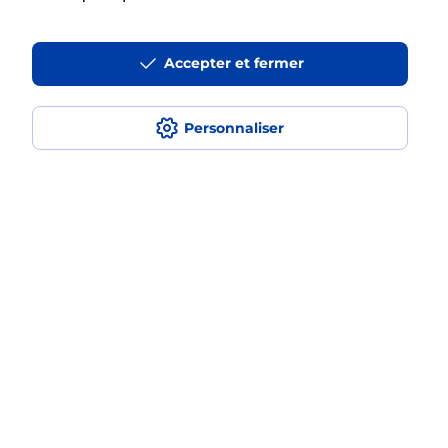
La téléassistance classique avec
Accepter et fermer
médaillon d’alarme qu’est ce que
c’est ?
Personnaliser
Comment fonctionne la
téléassistance classique ?
Comment est installée la
téléassistance classique ?
Localiser
Liste
Somme
AILLY LE HAUT CLOCHER
AILLY LE HAUT CLOCHER
Teleassistance