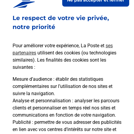
à
Le respect de votre vie privée,
Ach
dent
sui
e par
notre priorité
Vous
de c
télé
Pour améliorer votre expérience, La Poste et
ses
de P
partenaires
utilisent des cookies (ou technologies
similaires). Les finalités des cookies sont les
En
suivantes :
Acheter un iPhone neuf ou reconditionné
Mesure d’audience
: établir des statistiques
Vous recherchez un smartphone pas cher proche
complémentaires sur l’utilisation de nos sites et
de chez vous ? Découvrez notre offre de
suivre la navigation.
téléphones iPhone Apple dans vos bureaux de
Analyse et personnalisation
: analyser les parcours
Poste à ABBEVILLE CLEMENCEAU (80100) !
clients et personnaliser en temps réel nos sites et
communications en fonction de votre navigation.
En savoir plus
Publicité
: permettre de vous adresser des publicités
en lien avec vos centres d’intérêts sur notre site et