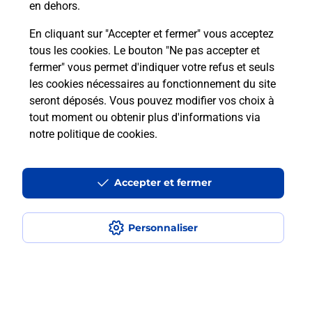
en dehors.
En cliquant sur "Accepter et fermer" vous acceptez
Questions fréquemment posées
tous les cookies. Le bouton "Ne pas accepter et
fermer" vous permet d'indiquer votre refus et seuls
les cookies nécessaires au fonctionnement du site
Comment retourner un colis acheté
seront déposés. Vous pouvez modifier vos choix à
en ligne depuis votre boîte aux lettres
tout moment ou obtenir plus d'informations via
?
notre politique de cookies
.
Comment envoyer un colis ou faire un
retour chez un e-commerçant sans se
Accepter et fermer
déplacer ?
Personnaliser
Envoyer un petit colis au meilleur
prix ?