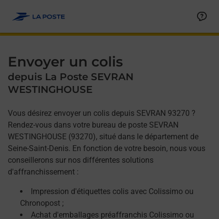
Allez au contenu
Afficher ou masquer la réponse
Afficher ou masquer la réponse
Afficher ou masquer la réponse
Envoyer un colis
depuis La Poste SEVRAN
WESTINGHOUSE
Vous désirez envoyer un colis depuis SEVRAN 93270 ?
Rendez-vous dans votre bureau de poste SEVRAN
WESTINGHOUSE (93270), situé dans le département de
Seine-Saint-Denis. En fonction de votre besoin, nous vous
conseillerons sur nos différentes solutions
d'affranchissement :
Impression d'étiquettes colis avec Colissimo ou
Chronopost ;
Achat d'emballages préaffranchis Colissimo ou