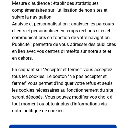
Mesure d’audience
: établir des statistiques
complémentaires sur l’utilisation de nos sites et
Questions fréquemment posées
suivre la navigation.
Analyse et personnalisation
: analyser les parcours
clients et personnaliser en temps réel nos sites et
communications en fonction de votre navigation.
Comment retourner un colis acheté
Publicité
: permettre de vous adresser des publicités
en ligne depuis votre boîte aux lettres
en lien avec vos centres d’intérêts sur notre site et
?
en dehors.
Comment envoyer un colis ou faire un
En cliquant sur "Accepter et fermer" vous acceptez
retour chez un e-commerçant sans se
tous les cookies. Le bouton "Ne pas accepter et
déplacer ?
fermer" vous permet d'indiquer votre refus et seuls
les cookies nécessaires au fonctionnement du site
seront déposés. Vous pouvez modifier vos choix à
Envoyer un petit colis au meilleur
tout moment ou obtenir plus d'informations via
prix ?
notre politique de cookies
.