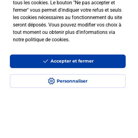
tous les cookies. Le bouton "Ne pas accepter et
En Savoir Plus sur Les Pavillons
fermer" vous permet d'indiquer votre refus et seuls
Sous Bois
les cookies nécessaires au fonctionnement du site
seront déposés. Vous pouvez modifier vos choix à
tout moment ou obtenir plus d'informations via
notre politique de cookies
.
Localiser
Liste
Seine-Saint-Denis
LES PAVILLONS SOUS BOIS
LES PAVILLONS SOUS BOIS
Code de la Route
Accepter et fermer
Personnaliser
Plan du site
Accessibilité : partiellement conforme
Conditions contractuelles
Mentions légales