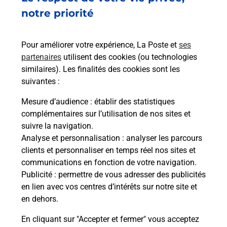
notre priorité
Comment avoir les résultats du code
de la route ?
Pour améliorer votre expérience, La Poste et
ses
partenaires
utilisent des cookies (ou technologies
Combien de temps dure l'examen du
similaires). Les finalités des cookies sont les
code de la route ?
suivantes :
Mesure d’audience
: établir des statistiques
Comment s'inscrire au code de la
complémentaires sur l’utilisation de nos sites et
route ?
suivre la navigation.
Analyse et personnalisation
: analyser les parcours
Combien de fautes pour le code de la
clients et personnaliser en temps réel nos sites et
route ?
communications en fonction de votre navigation.
Publicité
: permettre de vous adresser des publicités
en lien avec vos centres d’intérêts sur notre site et
en dehors.
En cliquant sur "Accepter et fermer" vous acceptez