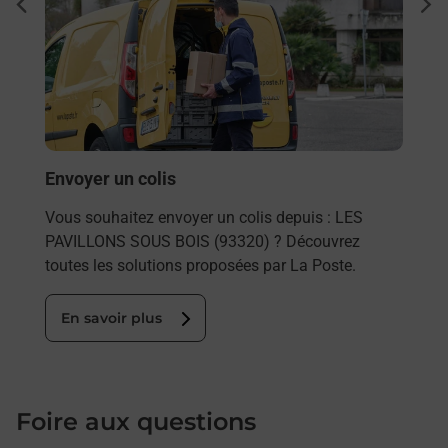
Sous
dent
sui
re
Besoi
et/ou
les 
LES 
En
Envoyer un colis
Vous souhaitez envoyer un colis depuis : LES
PAVILLONS SOUS BOIS (93320) ? Découvrez
toutes les solutions proposées par La Poste.
En savoir plus
Foire aux questions