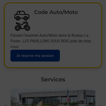
Code Auto/Moto
Passez l'examen Auto/Moto dans le Bureau La
Poste - LES PAVILLONS SOUS BOIS près de chez
vous
Je réserve ma session
Services
En savoir plus
En sa
à Les