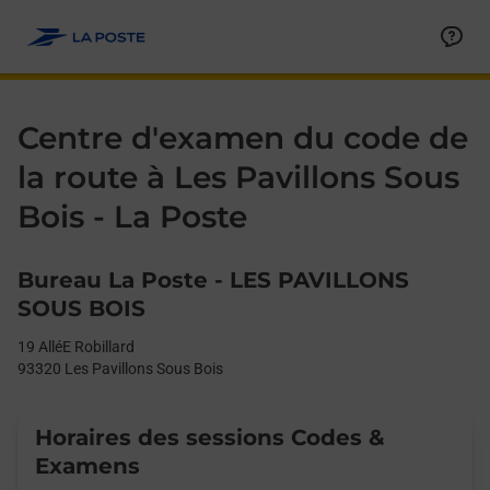
Le lien s'ouvre dans un nouvel onglet
Allez au contenu
Day of the Week
Get directions to La Poste - Centre d’examen du code de la route
Afficher ou masquer la réponse
Afficher ou masquer la réponse
Afficher ou masquer la réponse
Afficher ou masquer la réponse
Afficher ou masquer la réponse
Afficher ou masquer la réponse
Afficher ou masquer la réponse
Afficher ou masquer la réponse
Afficher ou masquer la réponse
Afficher ou masquer le contenu
Hours
Centre d'examen du code de
la route à Les Pavillons Sous
Bois - La Poste
Bureau La Poste - LES PAVILLONS
SOUS BOIS
19 AlléE Robillard
93320
Les Pavillons Sous Bois
Horaires des sessions Codes &
Examens