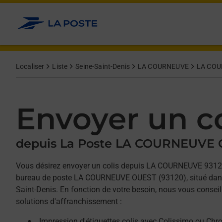
Allez au contenu
Afficher ou masquer la réponse
Afficher ou masquer la réponse
Afficher ou masquer la réponse
Localiser
Liste
Seine-Saint-Denis
LA COURNEUVE
LA COU
Envoyer un co
depuis La Poste LA COURNEUVE
Vous désirez envoyer un colis depuis LA COURNEUVE 9312
bureau de poste LA COURNEUVE OUEST (93120), situé dans
Saint-Denis. En fonction de votre besoin, nous vous conseil
solutions d'affranchissement :
Impression d'étiquettes colis avec Colissimo ou Chr