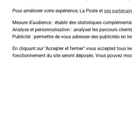
En savoir plus
Pour améliorer votre expérience, La Poste et
ses partenair
Mesure d’audience
: établir des statistiques complémentair
Analyse et personnalisation
: analyser les parcours client
Publicité
: permettre de vous adresser des publicités en lie
Questions fréque
En cliquant sur "Accepter et fermer" vous acceptez tous le
fonctionnement du site seront déposés. Vous pouvez modi
Comment retourner un colis achet
Comment envoyer un colis ou fai
Envoyer un petit colis au meilleur