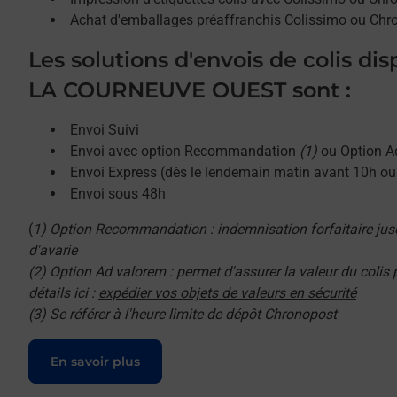
Achat d'emballages préaffranchis Colissimo ou Chr
Les solutions d'envois de colis di
LA COURNEUVE OUEST sont :
Envoi Suivi
Envoi avec option Recommandation
(1)
ou Option A
Envoi Express (dès le lendemain matin avant 10h o
Envoi sous 48h
(
1) Option Recommandation : indemnisation forfaitaire jus
d'avarie
(2) Option Ad valorem : permet d'assurer la valeur du colis
détails ici :
expédier vos objets de valeurs en sécurité
(3) Se référer à l'heure limite de dépôt Chronopost
Le lien s'ouvre dans un nouvel onglet
En savoir plus