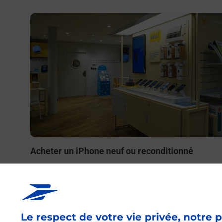
En savoir plus
Acheter un iPhone neuf ou reconditionné
Vous recherchez un smartphone pas cher proche de ch
vous ? Découvrez notre offre de téléphones iPhone App
dans vos bureaux de Poste à LA COURNEUVE OUEST
(93120) !
Le respect de votre vie privée, notre p