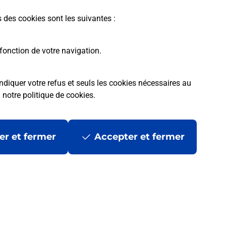
En savoir plus
s des cookies sont les suivantes :
fonction de votre navigation.
ndiquer votre refus et seuls les cookies nécessaires au
a
notre politique de cookies
.
tres ?
er et fermer
Accepter et fermer
ans se déplacer ?