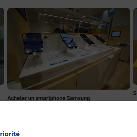
En savoir plus
E
S
Acheter un smartphone Samsung
ez
B
Vous recherchez un smartphone pas cher proche de chez
le
à
vous ? Découvrez notre offre de téléphones mobiles
t
Samsung dans vos bureaux de Poste à LA COURNEUVE
O
OUEST (93120) !
riorité