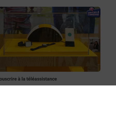
n savoir plus
ouscrire à la téléassistance
esoin d’un système de téléassistance à l’intérieur et/ou
 l’extérieur de votre domicile ? Découvrez les offres
éléalarme dans votre bureau de Poste à LA COURNEUVE
UEST.