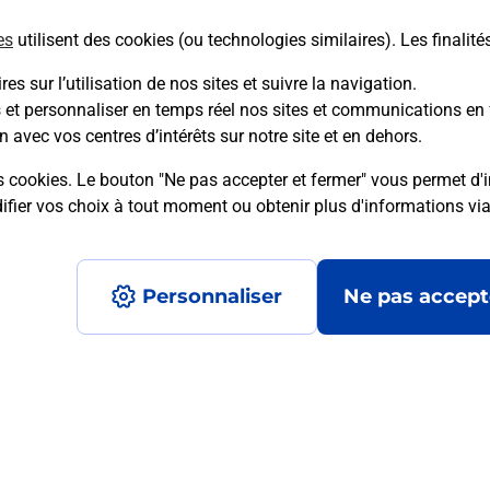
es
utilisent des cookies (ou technologies similaires). Les finalité
En savoir plus
es sur l’utilisation de nos sites et suivre la navigation.
s et personnaliser en temps réel nos sites et communications en 
n avec vos centres d’intérêts sur notre site et en dehors.
mment posées
s cookies. Le bouton "Ne pas accepter et fermer" vous permet d'i
fier vos choix à tout moment ou obtenir plus d'informations vi
é en ligne depuis votre boîte aux let
Personnaliser
Ne pas accept
re un retour chez un e-commerçant s
 prix ?