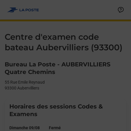
Le lien s'ouvre dans un nouvel onglet
Allez au contenu
Day of the Week
Get directions to Centre d&#39;examen code bateau at 55 Rue E
Afficher ou masquer la réponse
Afficher ou masquer la réponse
Afficher ou masquer la réponse
Afficher ou masquer la réponse
Hours
Centre d'examen code
bateau Aubervilliers (93300)
Bureau La Poste - AUBERVILLIERS
Quatre Chemins
55 Rue Emile Reynaud
93300
Aubervilliers
Horaires des sessions Codes &
Examens
Dimanche 09/08
Fermé