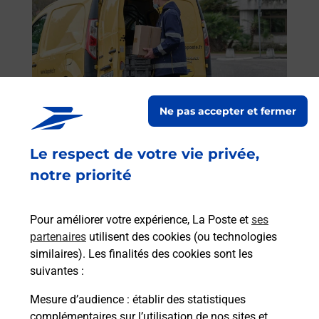
 auto
Vous
S
de c
télé
Post
(933
Ne pas accepter et fermer
Envoyer un colis
En
Vous souhaitez envoyer un colis depuis :
Le respect de votre vie privée,
AUBERVILLIERS QUATRE CHEMINS (93300) ?
notre priorité
Découvrez toutes les solutions proposées par La
Poste.
Pour améliorer votre expérience, La Poste et
ses
En savoir plus
partenaires
utilisent des cookies (ou technologies
similaires). Les finalités des cookies sont les
suivantes :
Mesure d’audience
: établir des statistiques
Foire aux questions
complémentaires sur l’utilisation de nos sites et