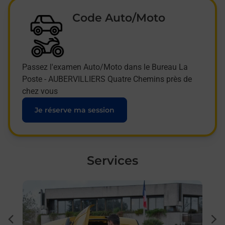
Code Auto/Moto
Passez l'examen Auto/Moto dans le Bureau La
Poste - AUBERVILLIERS Quatre Chemins près de
chez vous
Je réserve ma session
Services
En savoir plus
En sa
Ache
dent
sui