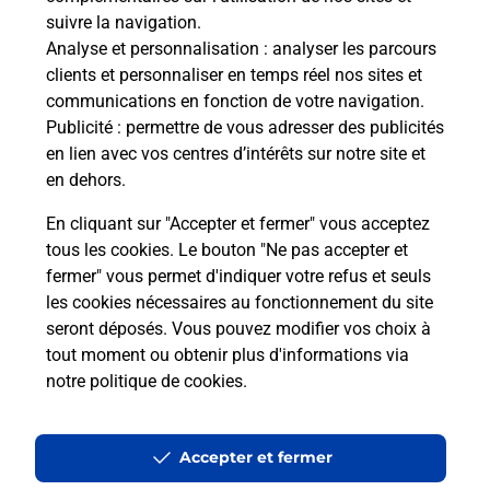
suivre la navigation.
Analyse et personnalisation
: analyser les parcours
Quel âge minimum faut-il pour
clients et personnaliser en temps réel nos sites et
passer le permis bateau ?
communications en fonction de votre navigation.
Publicité
: permettre de vous adresser des publicités
en lien avec vos centres d’intérêts sur notre site et
Combien coûte le code bateau ?
en dehors.
Combien de temps est valable le
En cliquant sur "Accepter et fermer" vous acceptez
code bateau ?
tous les cookies. Le bouton "Ne pas accepter et
fermer" vous permet d'indiquer votre refus et seuls
les cookies nécessaires au fonctionnement du site
Peut-on passer le permis bateau
seront déposés. Vous pouvez modifier vos choix à
avec le CPF ?
tout moment ou obtenir plus d'informations via
notre politique de cookies
.
Localiser
Liste
Seine-Saint-Denis
AUBERVILLIERS
AUBERVILLIERS QUATRE CHEMINS
Code Bateau
Accepter et fermer