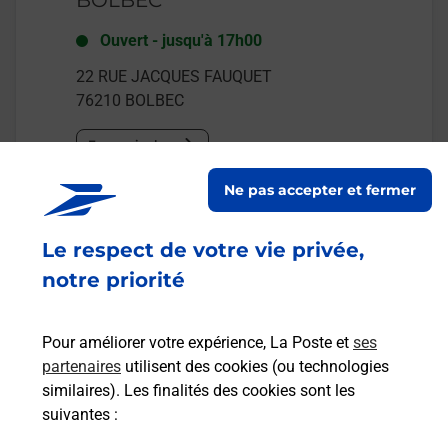
Ouvert
-
jusqu'à
17h00
22 RUE JACQUES FAUQUET
76210
BOLBEC
En savoir plus
Ne pas accepter et fermer
Malin !
Le respect de votre vie privée,
La Poste
notre priorité
en ligne
Ouvert 24h/24
Pour améliorer votre expérience, La Poste et
ses
partenaires
utilisent des cookies (ou technologies
En savoir plus
similaires). Les finalités des cookies sont les
suivantes :