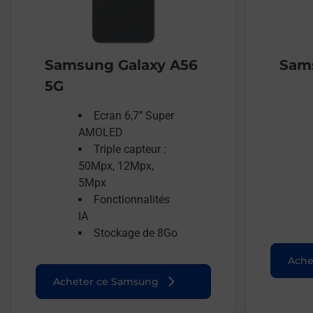
Samsung Galaxy A56
Sams
5G
Ecran 6,7’’ Super
AMOLED
Triple capteur :
50Mpx, 12Mpx,
5Mpx
Fonctionnalités
IA
Stockage de 8Go
Ache
Acheter ce Samsung