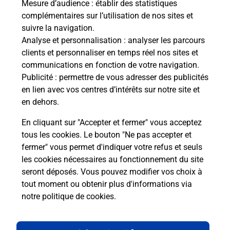
Mesure d’audience
: établir des statistiques
Recherchez un autre point de contact
complémentaires sur l’utilisation de nos sites et
suivre la navigation.
Analyse et personnalisation
: analyser les parcours
clients et personnaliser en temps réel nos sites et
Questions fréquemment posées
communications en fonction de votre navigation.
Publicité
: permettre de vous adresser des publicités
en lien avec vos centres d’intérêts sur notre site et
en dehors.
Quel réseau utilise La Poste Mobile ?
En cliquant sur "Accepter et fermer" vous acceptez
Est-ce que je peux garder mon
tous les cookies. Le bouton "Ne pas accepter et
numéro de mobile gratuitement ?
fermer" vous permet d'indiquer votre refus et seuls
les cookies nécessaires au fonctionnement du site
seront déposés. Vous pouvez modifier vos choix à
Est-ce que je peux bénéficier de la 5G
avec La Poste Mobile ?
tout moment ou obtenir plus d'informations via
notre politique de cookies
.
Est-ce que je peux utiliser mon forfait
à l’étranger avec La Poste Mobile ?