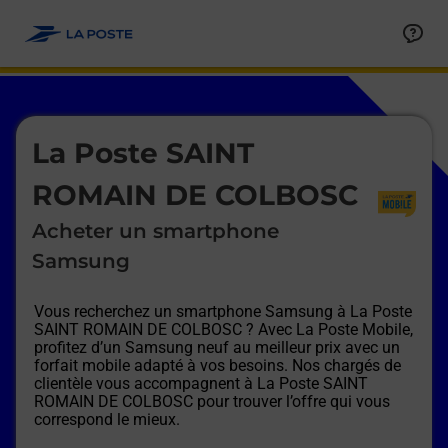
Le lien s'ouvre dans un nouvel onglet
Allez au contenu
Afficher ou masquer la réponse
Afficher ou masquer la réponse
Afficher ou masquer la réponse
Afficher ou masquer la réponse
Afficher ou masquer la réponse
Afficher ou masquer la réponse
Le lien s'ouvre dans un nouvel onglet
La Poste SAINT
ROMAIN DE COLBOSC
Acheter un smartphone
Samsung
Vous recherchez un smartphone Samsung à
La Poste
SAINT ROMAIN DE COLBOSC
? Avec La Poste Mobile,
profitez d’un Samsung neuf au meilleur prix avec un
forfait mobile adapté à vos besoins. Nos chargés de
clientèle vous accompagnent à
La Poste SAINT
ROMAIN DE COLBOSC
pour trouver l’offre qui vous
correspond le mieux.