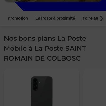
Promotion
La Poste à proximité
Foire aux q
Next
Nos bons plans La Poste
Mobile à La Poste SAINT
ROMAIN DE COLBOSC