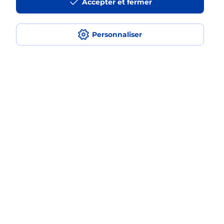
Accepter et fermer
Est-ce que je peux payer mon
smartphone Samsung en plusieurs
Personnaliser
fois avec La Poste Mobile ?
Est-ce que je peux assurer mon
smartphone Samsung ?
Localiser
Liste
Seine-Maritime
ST ROMAIN DE COLBOSC
SAINT ROMAIN DE COLBOSC
Acheter un smartphone Samsung
Plan du site
Accessibilité : partiellement conforme