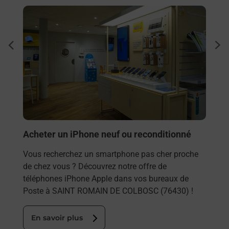
En savoir plus
En sa
Envo
dent
sui
Vous
rieur
ROMA
ez
les 
ste à
En
Acheter un iPhone neuf ou reconditionné
Vous recherchez un smartphone pas cher proche
de chez vous ? Découvrez notre offre de
téléphones iPhone Apple dans vos bureaux de
Poste à SAINT ROMAIN DE COLBOSC (76430) !
En savoir plus