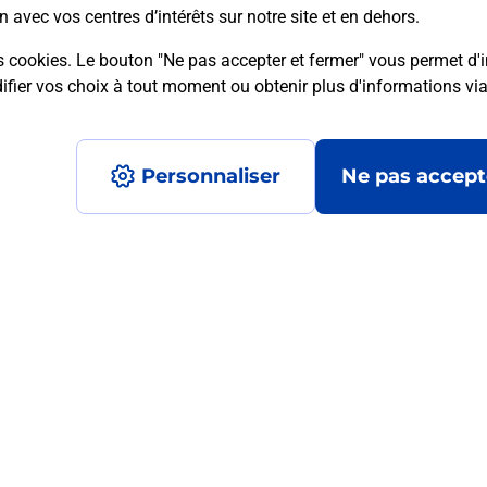
n avec vos centres d’intérêts sur notre site et en dehors.
s cookies. Le bouton "Ne pas accepter et fermer" vous permet d'i
fier vos choix à tout moment ou obtenir plus d'informations vi
mment posées
Personnaliser
Ne pas accept
médaillon d’alarme qu’est ce que c’est
tance classique ?
stance classique ?