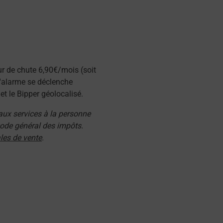
ur de chute 6,90€/mois (soit
l'alarme se déclenche
t le Bipper géolocalisé.
 aux services à la personne
 code général des impôts.
les de vente
.