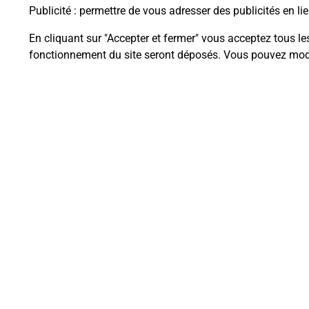
Publicité
: permettre de vous adresser des publicités en lie
En cliquant sur "Accepter et fermer" vous acceptez tous le
fonctionnement du site seront déposés. Vous pouvez modi
Questions fréque
La téléassistance classique avec 
Comment fonctionne la téléassis
Comment est installée la téléassi