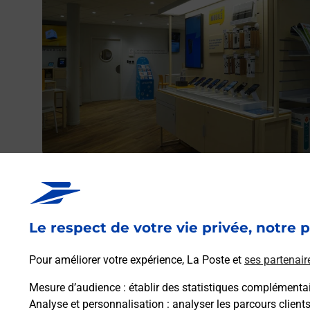
Acheter un iPhone neuf ou reconditionné
Vous recherchez un smartphone pas cher proche de ch
vous ? Découvrez notre offre de téléphones iPhone App
Le respect de votre vie privée, notre p
dans vos bureaux de Poste à FREVILLE (76190) !
Pour améliorer votre expérience, La Poste et
ses partenair
En savoir plus
Mesure d’audience
: établir des statistiques complémentair
Analyse et personnalisation
: analyser les parcours client