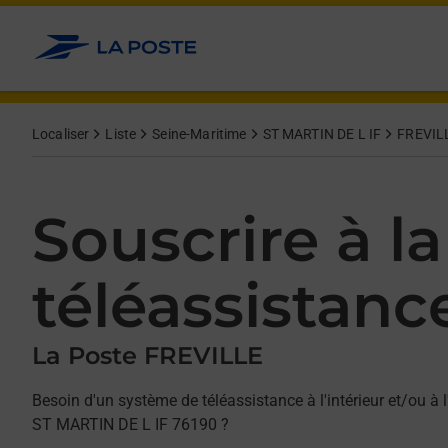
Allez au contenu
Afficher ou masquer la réponse
Afficher ou masquer la réponse
Afficher ou masquer la réponse
Localiser
Liste
Seine-Maritime
ST MARTIN DE L IF
FREVIL
Souscrire à la
téléassistanc
La Poste FREVILLE
Besoin d'un système de téléassistance à l'intérieur et/ou à l
ST MARTIN DE L IF 76190 ?