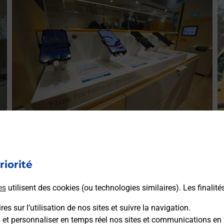
E
Acheter un smartphone Samsung
ez
V
Vous recherchez un smartphone pas cher proche de chez
le
(
riorité
vous ? Découvrez notre offre de téléphones mobiles
L
Samsung dans vos bureaux de Poste à FREVILLE
es
utilisent des cookies (ou technologies similaires). Les finalité
(76190) !
es sur l’utilisation de nos sites et suivre la navigation.
En savoir plus
s et personnaliser en temps réel nos sites et communications en 