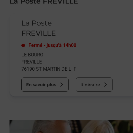
La Poste FREVILLE
Le lien s'ouvre dans un nouvel onglet
La Poste
FREVILLE
Fermé
-
jusqu'à
14h00
LE BOURG
FREVILLE
76190
ST MARTIN DE L IF
En savoir plus
Itinéraire