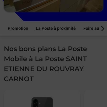
Promotion
La Poste à proximité
Foire aux q
Next
Nos bons plans La Poste
Mobile à La Poste SAINT
ETIENNE DU ROUVRAY
CARNOT