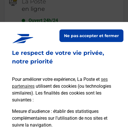
La Poste
en ligne
Ouvert 24h/24
En savoir plus
Ne pas accepter et fermer
Le respect de votre vie privée,
Recherchez un autre point de contact
notre priorité
Pour améliorer votre expérience, La Poste et
ses
Questions fréquemment posées
partenaires
utilisent des cookies (ou technologies
similaires). Les finalités des cookies sont les
suivantes :
Quel réseau utilise La Poste Mobile ?
Mesure d’audience
: établir des statistiques
complémentaires sur l’utilisation de nos sites et
suivre la navigation.
Est-ce que je peux garder mon