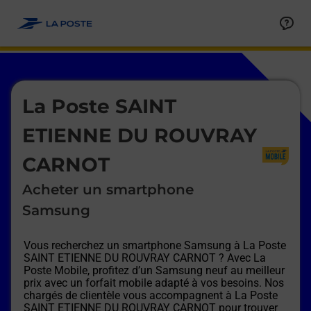
Le lien s'ouvre dans un nouvel onglet
Allez au contenu
Afficher ou masquer la réponse
Afficher ou masquer la réponse
Afficher ou masquer la réponse
Afficher ou masquer la réponse
Afficher ou masquer la réponse
Afficher ou masquer la réponse
Le lien s'ouvre dans un nouvel onglet
La Poste SAINT
ETIENNE DU ROUVRAY
CARNOT
Acheter un smartphone
Samsung
Vous recherchez un smartphone Samsung à
La Poste
SAINT ETIENNE DU ROUVRAY CARNOT
? Avec La
Poste Mobile, profitez d’un Samsung neuf au meilleur
prix avec un forfait mobile adapté à vos besoins. Nos
chargés de clientèle vous accompagnent à
La Poste
SAINT ETIENNE DU ROUVRAY CARNOT
pour trouver