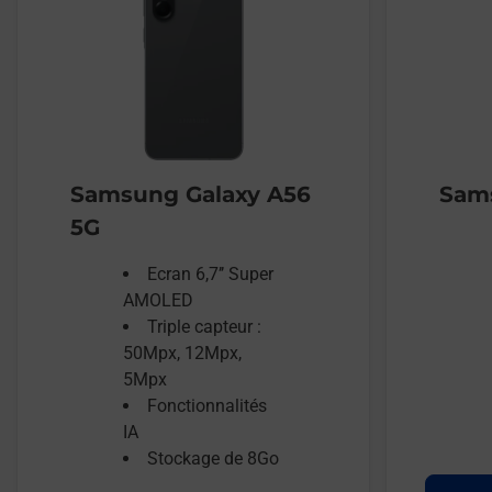
Samsung Galaxy A56
Sams
5G
Ecran 6,7’’ Super
AMOLED
Triple capteur :
50Mpx, 12Mpx,
5Mpx
Fonctionnalités
IA
Stockage de 8Go