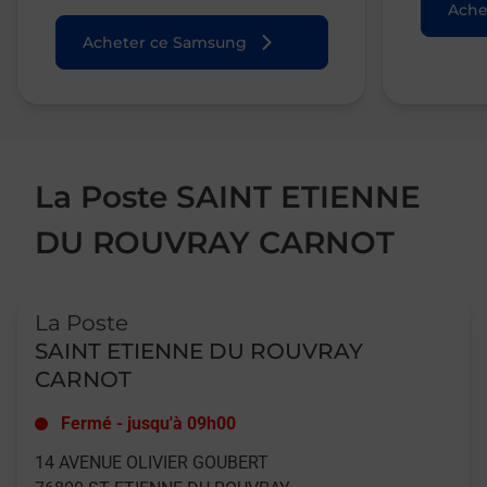
Ache
Acheter ce Samsung
La Poste SAINT ETIENNE
DU ROUVRAY CARNOT
Le lien s'ouvre dans un nouvel onglet
La Poste
SAINT ETIENNE DU ROUVRAY
CARNOT
Fermé
-
jusqu'à
09h00
14 AVENUE OLIVIER GOUBERT