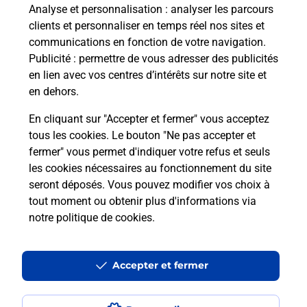
Analyse et personnalisation
: analyser les parcours
numéro de mobile gratuitement ?
clients et personnaliser en temps réel nos sites et
communications en fonction de votre navigation.
Est-ce que je peux bénéficier de la 5G
Publicité
: permettre de vous adresser des publicités
avec La Poste Mobile ?
en lien avec vos centres d’intérêts sur notre site et
en dehors.
Est-ce que je peux utiliser mon forfait
à l’étranger avec La Poste Mobile ?
En cliquant sur "Accepter et fermer" vous acceptez
tous les cookies. Le bouton "Ne pas accepter et
fermer" vous permet d'indiquer votre refus et seuls
Est-ce que je peux payer mon
les cookies nécessaires au fonctionnement du site
smartphone Samsung en plusieurs
seront déposés. Vous pouvez modifier vos choix à
fois avec La Poste Mobile ?
tout moment ou obtenir plus d'informations via
notre politique de cookies
.
Est-ce que je peux assurer mon
smartphone Samsung ?
Accepter et fermer
Localiser
Liste
Seine-Maritime
ST ETIENNE DU ROUVRAY