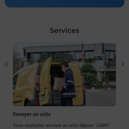
Services
En savoir plus
En sa
Ache
dent
sui
NT
Vous
de c
de
télé
Post
(768
Envoyer un colis
En
Vous souhaitez envoyer un colis depuis : SAINT