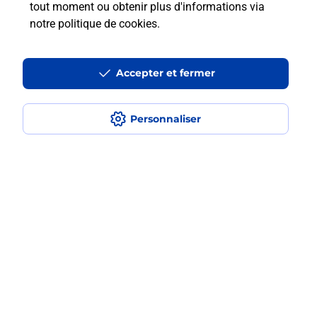
tout moment ou obtenir plus d'informations via
smartphone Samsung en plusieurs
notre politique de cookies
.
fois avec La Poste Mobile ?
Est-ce que je peux assurer mon
Accepter et fermer
smartphone Samsung ?
Personnaliser
Localiser
Liste
Seine-Maritime
LILLEBONNE
LILLEBONNE
Acheter un smartphone Samsung
Plan du site
Accessibilité : partiellement conforme
Conditions contractuelles