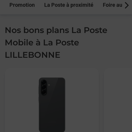
Promotion
La Poste à proximité
Foire aux q
Next
Nos bons plans La Poste
Mobile à La Poste
LILLEBONNE