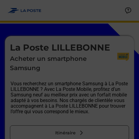
Le lien s'ouvre dans un nouvel onglet
Allez au contenu
Afficher ou masquer la réponse
Afficher ou masquer la réponse
Afficher ou masquer la réponse
Afficher ou masquer la réponse
Afficher ou masquer la réponse
Afficher ou masquer la réponse
Le lien s'ouvre dans un nouvel onglet
La Poste LILLEBONNE
Acheter un smartphone
Samsung
Vous recherchez un smartphone Samsung à
La Poste
LILLEBONNE
? Avec La Poste Mobile, profitez d’un
Samsung neuf au meilleur prix avec un forfait mobile
adapté à vos besoins. Nos chargés de clientèle vous
accompagnent à
La Poste LILLEBONNE
pour trouver
l’offre qui vous correspond le mieux.
Itinéraire