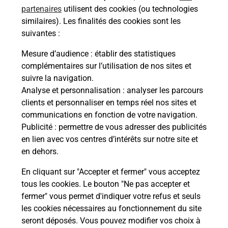
partenaires
utilisent des cookies (ou technologies
similaires). Les finalités des cookies sont les
Questions fréquemment posées
suivantes :
Mesure d’audience
: établir des statistiques
complémentaires sur l’utilisation de nos sites et
Quel réseau utilise La Poste Mobile ?
suivre la navigation.
Analyse et personnalisation
: analyser les parcours
clients et personnaliser en temps réel nos sites et
Est-ce que je peux garder mon
communications en fonction de votre navigation.
numéro de mobile gratuitement ?
Publicité
: permettre de vous adresser des publicités
en lien avec vos centres d’intérêts sur notre site et
Est-ce que je peux bénéficier de la 5G
en dehors.
avec La Poste Mobile ?
En cliquant sur "Accepter et fermer" vous acceptez
tous les cookies. Le bouton "Ne pas accepter et
Est-ce que je peux utiliser mon forfait
à l’étranger avec La Poste Mobile ?
fermer" vous permet d'indiquer votre refus et seuls
les cookies nécessaires au fonctionnement du site
seront déposés. Vous pouvez modifier vos choix à
Est-ce que je peux payer mon