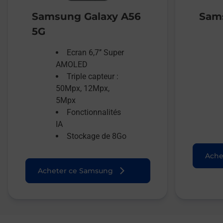
Samsung Galaxy A56
Sams
5G
Ecran 6,7’’ Super
AMOLED
Triple capteur :
50Mpx, 12Mpx,
5Mpx
Fonctionnalités
IA
Stockage de 8Go
Ache
Acheter ce Samsung