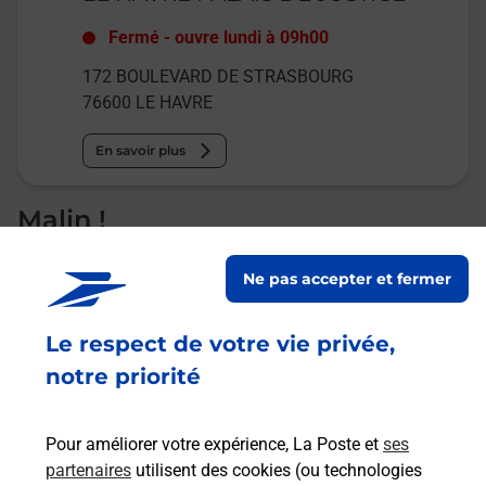
Fermé
-
ouvre lundi à
09h00
172 BOULEVARD DE STRASBOURG
76600
LE HAVRE
En savoir plus
Malin !
Ne pas accepter et fermer
La Poste
en ligne
Le respect de votre vie privée,
Ouvert 24h/24
notre priorité
En savoir plus
Pour améliorer votre expérience, La Poste et
ses
partenaires
utilisent des cookies (ou technologies