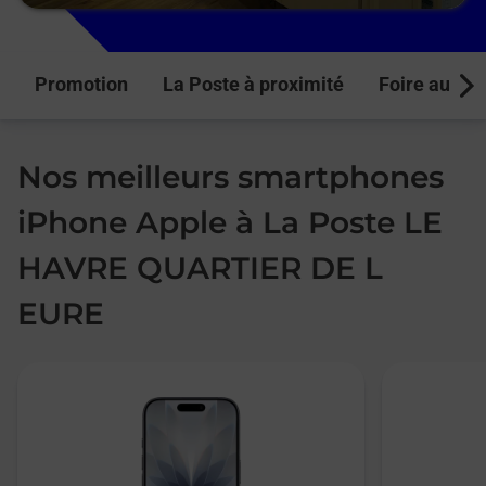
Promotion
La Poste à proximité
Foire aux q
Next
Nos meilleurs smartphones
iPhone Apple à La Poste LE
HAVRE QUARTIER DE L
EURE