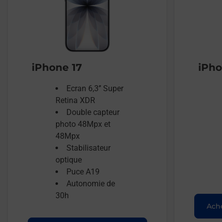
iPhone 17
iPho
Ecran 6,3’’ Super
Retina XDR
Double capteur
photo 48Mpx et
48Mpx
Stabilisateur
optique
Puce A19
Autonomie de
30h
Ache