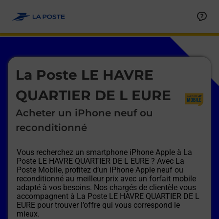
Le lien s'ouvre dans un nouvel onglet
Allez au contenu
Afficher ou masquer la réponse
Afficher ou masquer la réponse
Afficher ou masquer la réponse
Afficher ou masquer la réponse
Afficher ou masquer la réponse
Afficher ou masquer la réponse
Le lien s'ouvre dans un nouvel onglet
La Poste LE HAVRE
QUARTIER DE L EURE
Acheter un iPhone neuf ou
reconditionné
Vous recherchez un smartphone iPhone Apple à
La
Poste LE HAVRE QUARTIER DE L EURE
? Avec La
Poste Mobile, profitez d’un iPhone Apple neuf ou
reconditionné au meilleur prix avec un forfait mobile
adapté à vos besoins. Nos chargés de clientèle vous
accompagnent à
La Poste LE HAVRE QUARTIER DE L
EURE
pour trouver l’offre qui vous correspond le
mieux.