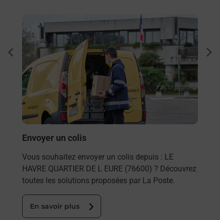
En savoir plus
En sa
Ach
dent
sui
rieur
Vous
ez
de c
ste à
télé
de P
(766
Envoyer un colis
En
Vous souhaitez envoyer un colis depuis : LE
HAVRE QUARTIER DE L EURE (76600) ? Découvrez
toutes les solutions proposées par La Poste.
En savoir plus