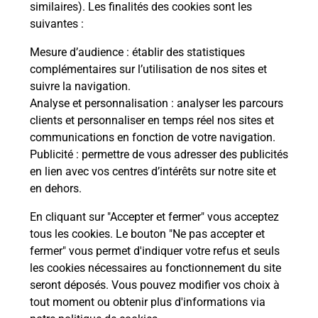
Recherchez un autre point de contact
similaires). Les finalités des cookies sont les
suivantes :
Mesure d’audience
: établir des statistiques
complémentaires sur l’utilisation de nos sites et
Questions fréquemment posées
suivre la navigation.
Analyse et personnalisation
: analyser les parcours
clients et personnaliser en temps réel nos sites et
communications en fonction de votre navigation.
Quel réseau utilise La Poste Mobile ?
Publicité
: permettre de vous adresser des publicités
en lien avec vos centres d’intérêts sur notre site et
Est-ce que je peux garder mon
en dehors.
numéro de mobile gratuitement ?
En cliquant sur "Accepter et fermer" vous acceptez
tous les cookies. Le bouton "Ne pas accepter et
Est-ce que je peux bénéficier de la 5G
avec La Poste Mobile ?
fermer" vous permet d'indiquer votre refus et seuls
les cookies nécessaires au fonctionnement du site
seront déposés. Vous pouvez modifier vos choix à
Est-ce que je peux utiliser mon forfait
tout moment ou obtenir plus d'informations via
à l’étranger avec La Poste Mobile ?