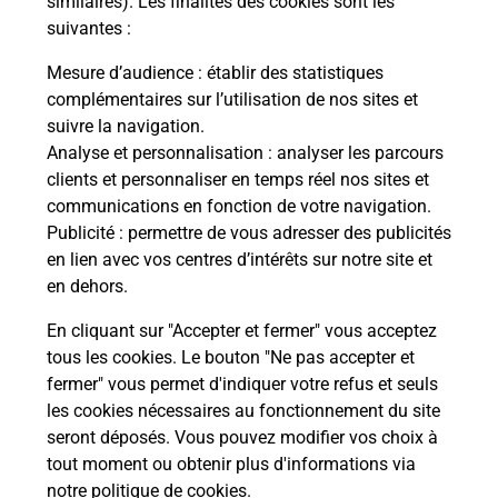
similaires). Les finalités des cookies sont les
Vous
suivantes :
vez
de c
télé
Mesure d’audience
: établir des statistiques
de P
complémentaires sur l’utilisation de nos sites et
!
suivre la navigation.
Analyse et personnalisation
: analyser les parcours
Acheter un iPhone neuf ou reconditionné
En
clients et personnaliser en temps réel nos sites et
communications en fonction de votre navigation.
Vous recherchez un smartphone pas cher proche
Publicité
: permettre de vous adresser des publicités
de chez vous ? Découvrez notre offre de
en lien avec vos centres d’intérêts sur notre site et
téléphones iPhone Apple dans vos bureaux de
en dehors.
Poste à LE HAVRE PARC DE ROUELLES (76610) !
En cliquant sur "Accepter et fermer" vous acceptez
En savoir plus
tous les cookies. Le bouton "Ne pas accepter et
fermer" vous permet d'indiquer votre refus et seuls
les cookies nécessaires au fonctionnement du site
seront déposés. Vous pouvez modifier vos choix à
Questions fréquemment posées
tout moment ou obtenir plus d'informations via
notre politique de cookies
.