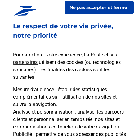
En savoir plus
En sa
Ne pas accepter et fermer
Le respect de votre vie privée,
Ach
dent
sui
notre priorité
rieur
Vous
ez
de c
ste à
télé
Pour améliorer votre expérience, La Poste et
ses
de P
partenaires
utilisent des cookies (ou technologies
similaires). Les finalités des cookies sont les
En
suivantes :
Acheter un iPhone neuf ou reconditionné
Mesure d’audience
: établir des statistiques
Vous recherchez un smartphone pas cher proche
complémentaires sur l’utilisation de nos sites et
de chez vous ? Découvrez notre offre de
suivre la navigation.
téléphones iPhone Apple dans vos bureaux de
Analyse et personnalisation
: analyser les parcours
Poste à FAUVILLE EN CAUX (76640) !
clients et personnaliser en temps réel nos sites et
communications en fonction de votre navigation.
En savoir plus
Publicité
: permettre de vous adresser des publicités