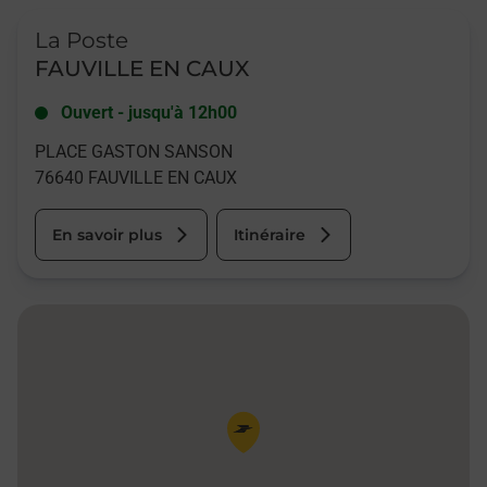
Le lien s'ouvre dans un nouvel onglet
La Poste
FAUVILLE EN CAUX
Ouvert
-
jusqu'à
12h00
PLACE GASTON SANSON
76640
FAUVILLE EN CAUX
En savoir plus
Itinéraire
Pin de la carte