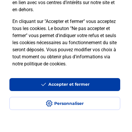
en lien avec vos centres d’intérêts sur notre site et
en dehors.
En cliquant sur "Accepter et fermer" vous acceptez
Questions fréquemment posées
tous les cookies. Le bouton "Ne pas accepter et
fermer" vous permet d'indiquer votre refus et seuls
les cookies nécessaires au fonctionnement du site
Comment retourner un colis acheté
seront déposés. Vous pouvez modifier vos choix à
en ligne depuis votre boîte aux lettres
tout moment ou obtenir plus d'informations via
?
notre politique de cookies
.
Comment envoyer un colis ou faire un
retour chez un e-commerçant sans se
Accepter et fermer
déplacer ?
Personnaliser
Envoyer un petit colis au meilleur
prix ?