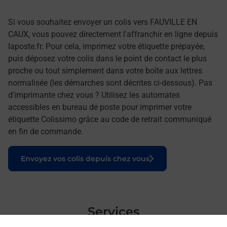
Si vous souhaitez envoyer un colis vers FAUVILLE EN
CAUX, vous pouvez directement l'affranchir en ligne depuis
laposte.fr. Pour cela, imprimez votre étiquette prépayée,
puis déposez votre colis dans le point de contact le plus
proche ou tout simplement dans votre boîte aux lettres
normalisée (les démarches sont décrites ci-dessous). Pas
d'imprimante chez vous ? Utilisez les automates
accessibles en bureau de poste pour imprimer votre
étiquette Colissimo grâce au code de retrait communiqué
en fin de commande.
Le lien s'ouvre dans un nouvel onglet
Envoyez vos colis depuis chez vous
Services