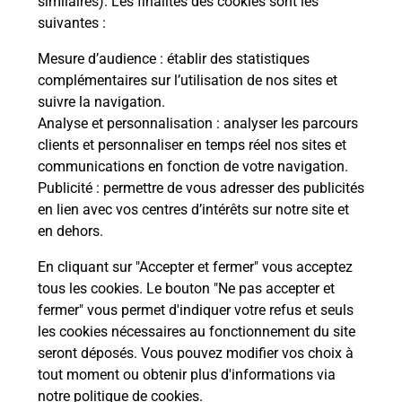
similaires). Les finalités des cookies sont les
suivantes :
che
Vous
de c
Mesure d’audience
: établir des statistiques
ux
télé
complémentaires sur l’utilisation de nos sites et
Post
suivre la navigation.
Analyse et personnalisation
: analyser les parcours
En
clients et personnaliser en temps réel nos sites et
Envoyer un colis
communications en fonction de votre navigation.
Publicité
: permettre de vous adresser des publicités
Vous souhaitez envoyer un colis depuis : BLANGY
en lien avec vos centres d’intérêts sur notre site et
SUR BRESLE (76340) ? Découvrez toutes les
en dehors.
solutions proposées par La Poste.
En cliquant sur "Accepter et fermer" vous acceptez
En savoir plus
tous les cookies. Le bouton "Ne pas accepter et
fermer" vous permet d'indiquer votre refus et seuls
les cookies nécessaires au fonctionnement du site
seront déposés. Vous pouvez modifier vos choix à
Questions fréquemment posées
tout moment ou obtenir plus d'informations via
notre politique de cookies
.