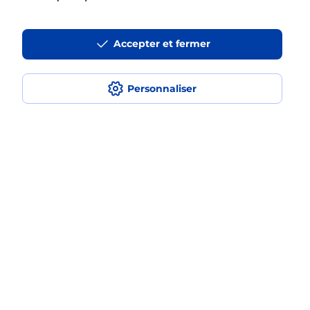
La téléassistance classique avec
Accepter et fermer
médaillon d’alarme qu’est ce que
c’est ?
Personnaliser
Comment fonctionne la
téléassistance classique ?
Comment est installée la
téléassistance classique ?
Localiser
Liste
Seine-Maritime
BLANGY SUR BRESLE
BLANGY SUR BRESLE
Teleassistance