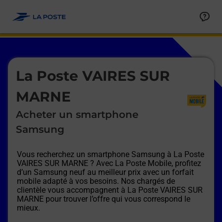
Le lien s'ouvre dans un nouvel onglet
Allez au contenu
Afficher ou masquer la réponse
Afficher ou masquer la réponse
Afficher ou masquer la réponse
Afficher ou masquer la réponse
Afficher ou masquer la réponse
Afficher ou masquer la réponse
Le lien s'ouvre dans un nouvel onglet
La Poste VAIRES SUR
MARNE
Acheter un smartphone
Samsung
Vous recherchez un smartphone Samsung à
La Poste
VAIRES SUR MARNE
? Avec La Poste Mobile, profitez
d’un Samsung neuf au meilleur prix avec un forfait
mobile adapté à vos besoins. Nos chargés de
clientèle vous accompagnent à
La Poste VAIRES SUR
MARNE
pour trouver l’offre qui vous correspond le
mieux.