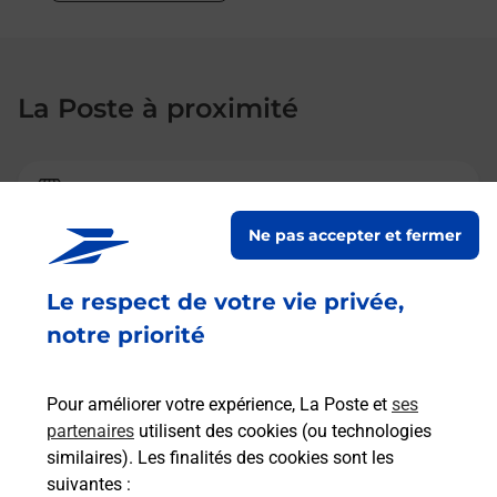
La Poste à proximité
La Poste
BROU SUR CHANTEREINE
Ne pas accepter et fermer
Fermé
-
ouvre mardi à
09h00
Le respect de votre vie privée,
RUE DES ROSES
notre priorité
77177
BROU SUR CHANTEREINE
En savoir plus
Pour améliorer votre expérience, La Poste et
ses
partenaires
utilisent des cookies (ou technologies
similaires). Les finalités des cookies sont les
La Poste
suivantes :
TORCY