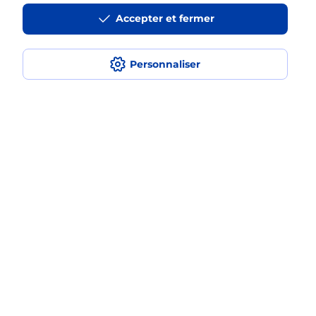
Recherchez un autre point de contact
Accepter et fermer
Personnaliser
Questions fréquemment posées
Quel réseau utilise La Poste Mobile ?
Est-ce que je peux garder mon
numéro de mobile gratuitement ?
Est-ce que je peux bénéficier de la 5G
avec La Poste Mobile ?
Est-ce que je peux utiliser mon forfait
à l’étranger avec La Poste Mobile ?