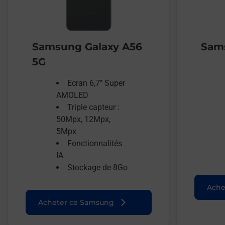
Samsung Galaxy A56
Sams
5G
Ecran 6,7’’ Super
AMOLED
Triple capteur :
50Mpx, 12Mpx,
5Mpx
Fonctionnalités
IA
Stockage de 8Go
Ache
Acheter ce Samsung