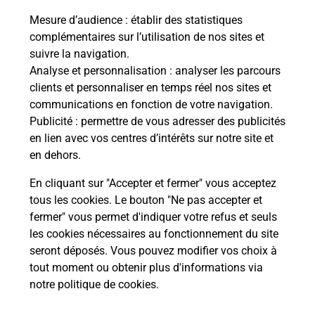
Mesure d’audience
: établir des statistiques
Fermé
-
ouvre lundi à
09h00
complémentaires sur l’utilisation de nos sites et
4 ALLEE GASTON DEFFERRE
suivre la navigation.
77200
TORCY
Analyse et personnalisation
: analyser les parcours
clients et personnaliser en temps réel nos sites et
En savoir plus
communications en fonction de votre navigation.
Publicité
: permettre de vous adresser des publicités
en lien avec vos centres d’intérêts sur notre site et
Malin !
en dehors.
En cliquant sur "Accepter et fermer" vous acceptez
La Poste
tous les cookies. Le bouton "Ne pas accepter et
en ligne
fermer" vous permet d'indiquer votre refus et seuls
les cookies nécessaires au fonctionnement du site
Ouvert 24h/24
seront déposés. Vous pouvez modifier vos choix à
tout moment ou obtenir plus d'informations via
En savoir plus
notre politique de cookies
.