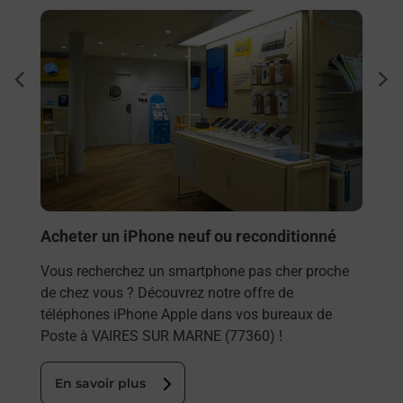
En savoir plus
En sa
à
Sous
dent
sui
Besoi
et/ou
les 
VAIR
En
Acheter un iPhone neuf ou reconditionné
Vous recherchez un smartphone pas cher proche
de chez vous ? Découvrez notre offre de
téléphones iPhone Apple dans vos bureaux de
Poste à VAIRES SUR MARNE (77360) !
En savoir plus