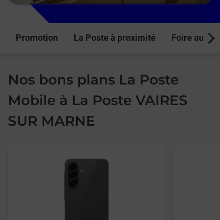
Promotion
La Poste à proximité
Foire aux q
Next
Nos bons plans La Poste
Mobile à La Poste VAIRES
SUR MARNE