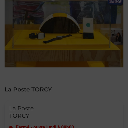
La Poste TORCY
Le lien s'ouvre dans un nouvel onglet
La Poste
TORCY
Fermé
-
ouvre lundi à
09h00