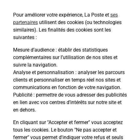
En savoir plus
En sa
Pour améliorer votre expérience, La Poste et
ses
partenaires
utilisent des cookies (ou technologies
à
Ache
dent
sui
similaires). Les finalités des cookies sont les
ar La
suivantes :
Vous
de c
Mesure d’audience
: établir des statistiques
télé
complémentaires sur l’utilisation de nos sites et
Post
suivre la navigation.
Analyse et personnalisation
: analyser les parcours
En
clients et personnaliser en temps réel nos sites et
Envoyer un colis
communications en fonction de votre navigation.
Publicité
: permettre de vous adresser des publicités
Vous souhaitez envoyer un colis depuis : TORCY
en lien avec vos centres d’intérêts sur notre site et
(77200) ? Découvrez toutes les solutions
en dehors.
proposées par La Poste.
En cliquant sur "Accepter et fermer" vous acceptez
En savoir plus
tous les cookies. Le bouton "Ne pas accepter et
fermer" vous permet d'indiquer votre refus et seuls