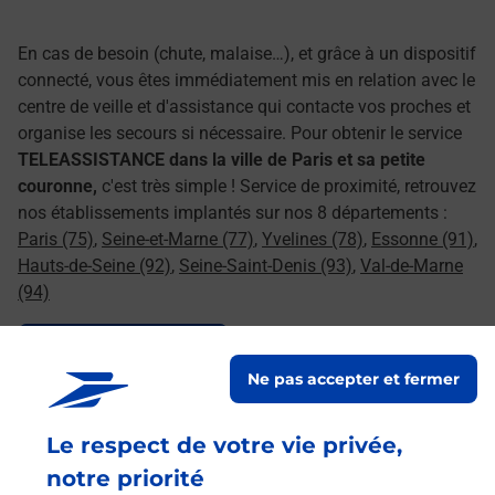
En cas de besoin (chute, malaise…), et grâce à un dispositif
connecté, vous êtes immédiatement mis en relation avec le
centre de veille et d'assistance qui contacte vos proches et
organise les secours si nécessaire. Pour obtenir le service
TELEASSISTANCE dans la ville de Paris et sa petite
couronne,
c'est très simple ! Service de proximité, retrouvez
nos établissements implantés sur nos 8 départements :
Paris (75)
,
Seine-et-Marne (77)
,
Yvelines (78)
,
Essonne (91)
,
Hauts-de-Seine (92)
,
Seine-Saint-Denis (93)
,
Val-de-Marne
(94)
Le lien s'ouvre dans un nouvel onglet
Souscrire en ligne
Ne pas accepter et fermer
Le respect de votre vie privée,
Services
notre priorité