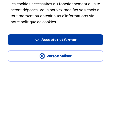
les cookies nécessaires au fonctionnement du site
seront déposés. Vous pouvez modifier vos choix à
Questions fréquemment posées
tout moment ou obtenir plus d'informations via
notre politique de cookies
.
La téléassistance classique avec
Accepter et fermer
médaillon d’alarme qu’est ce que
c’est ?
Personnaliser
Comment fonctionne la
téléassistance classique ?
Comment est installée la
téléassistance classique ?
Localiser
Liste
Seine-et-Marne
TORCY
TORCY