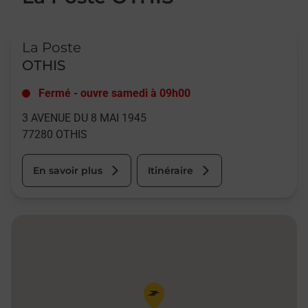
Le lien s'ouvre dans un nouvel onglet
La Poste
OTHIS
Fermé
-
ouvre samedi à
09h00
3 AVENUE DU 8 MAI 1945
77280
OTHIS
En savoir plus
Itinéraire
Pin de la carte