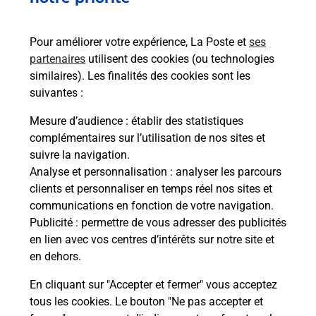
Pour améliorer votre expérience, La Poste et
ses
Quel réseau utilise La Poste Mobile ?
partenaires
utilisent des cookies (ou technologies
similaires). Les finalités des cookies sont les
suivantes :
Est-ce que je peux garder mon
numéro de mobile gratuitement ?
Mesure d’audience
: établir des statistiques
complémentaires sur l’utilisation de nos sites et
Est-ce que je peux bénéficier de la 5G
suivre la navigation.
avec La Poste Mobile ?
Analyse et personnalisation
: analyser les parcours
clients et personnaliser en temps réel nos sites et
communications en fonction de votre navigation.
Est-ce que je peux utiliser mon forfait
Publicité
: permettre de vous adresser des publicités
à l’étranger avec La Poste Mobile ?
en lien avec vos centres d’intérêts sur notre site et
en dehors.
Est-ce que je peux payer mon
smartphone Samsung en plusieurs
En cliquant sur "Accepter et fermer" vous acceptez
fois avec La Poste Mobile ?
tous les cookies. Le bouton "Ne pas accepter et