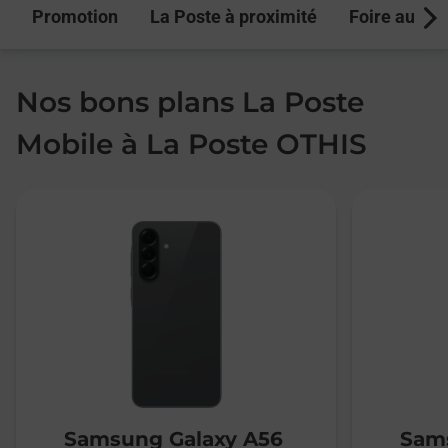
Promotion
La Poste à proximité
Foire aux q
Next
Nos bons plans La Poste
Mobile à La Poste OTHIS
Samsung Galaxy A56
Sams