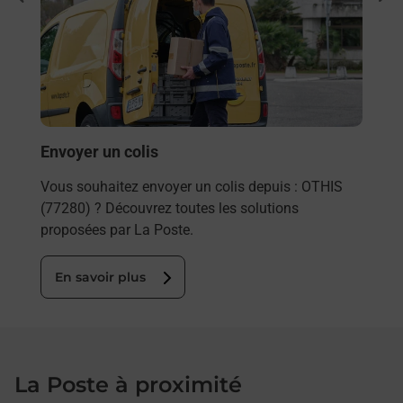
rieur
Vous
ez
de c
ste à
télé
Post
En
Envoyer un colis
Vous souhaitez envoyer un colis depuis : OTHIS
(77280) ? Découvrez toutes les solutions
proposées par La Poste.
En savoir plus
La Poste à proximité