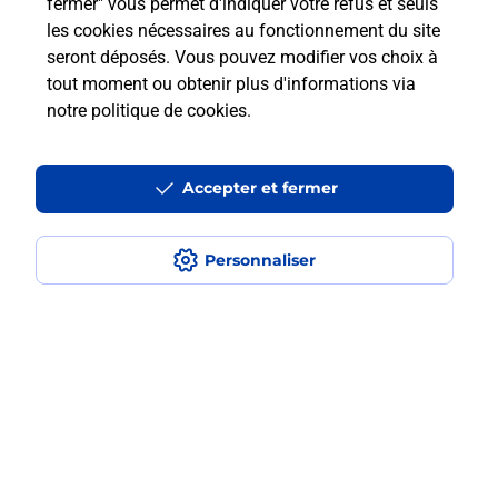
fermer" vous permet d'indiquer votre refus et seuls
les cookies nécessaires au fonctionnement du site
Est-ce que je peux assurer mon
seront déposés. Vous pouvez modifier vos choix à
smartphone Samsung ?
tout moment ou obtenir plus d'informations via
notre politique de cookies
.
Localiser
Liste
Seine-et-Marne
OTHIS
OTHIS
Acheter un smartphone Samsung
Accepter et fermer
Personnaliser
Plan du site
Accessibilité : partiellement conforme
Conditions contractuelles
Mentions légales