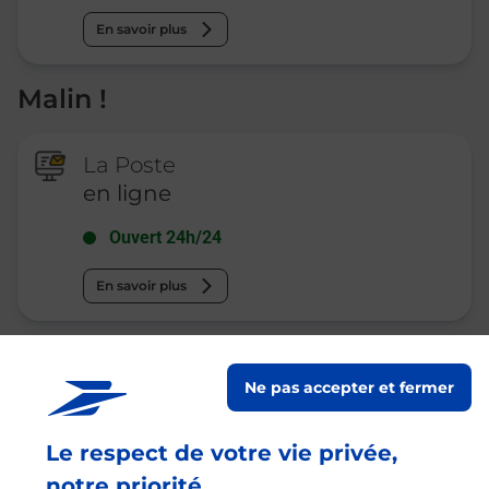
En savoir plus
Malin !
La Poste
en ligne
Ouvert 24h/24
En savoir plus
Recherchez un autre point de contact
Ne pas accepter et fermer
Le respect de votre vie privée,
Questions fréquemment posées
notre priorité