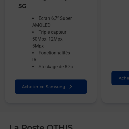
5G
Ecran 6,7’’ Super
AMOLED
Triple capteur :
50Mpx, 12Mpx,
5Mpx
Fonctionnalités
IA
Stockage de 8Go
Ache
Acheter ce Samsung
La Poste OTHIS