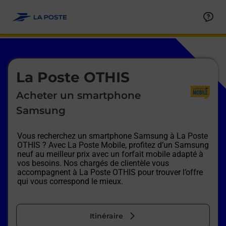
Le lien s'ouvre dans un nouvel onglet
Allez au contenu
Afficher ou masquer la réponse
Afficher ou masquer la réponse
Afficher ou masquer la réponse
Afficher ou masquer la réponse
Afficher ou masquer la réponse
Afficher ou masquer la réponse
Le lien s'ouvre dans un nouvel onglet
La Poste OTHIS
Acheter un smartphone
Samsung
Vous recherchez un smartphone Samsung à
La Poste
OTHIS
? Avec La Poste Mobile, profitez d’un Samsung
neuf au meilleur prix avec un forfait mobile adapté à
vos besoins. Nos chargés de clientèle vous
accompagnent à
La Poste OTHIS
pour trouver l’offre
qui vous correspond le mieux.
Itinéraire