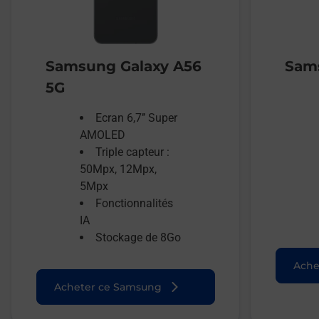
Samsung Galaxy A56
Sams
5G
Ecran 6,7’’ Super
AMOLED
Triple capteur :
50Mpx, 12Mpx,
5Mpx
Fonctionnalités
IA
Stockage de 8Go
Ache
Acheter ce Samsung