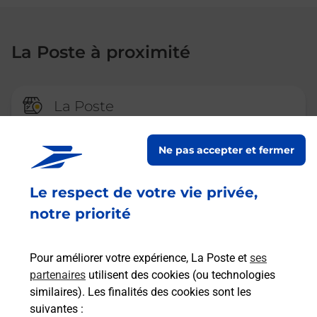
La Poste à proximité
La Poste
MONTEREAU
Ne pas accepter et fermer
Fermé
-
ouvre lundi à
09h00
1 PLACE JACQUES LEPESME
Le respect de votre vie privée,
77130
MONTEREAU FAULT YONNE
notre priorité
En savoir plus
Pour améliorer votre expérience, La Poste et
ses
partenaires
utilisent des cookies (ou technologies
La Poste
similaires). Les finalités des cookies sont les
VARENNES SUR SEINE
suivantes :