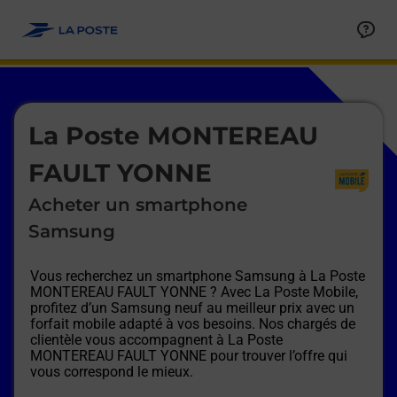
Le lien s'ouvre dans un nouvel onglet
Allez au contenu
Afficher ou masquer la réponse
Afficher ou masquer la réponse
Afficher ou masquer la réponse
Afficher ou masquer la réponse
Afficher ou masquer la réponse
Afficher ou masquer la réponse
Le lien s'ouvre dans un nouvel onglet
La Poste MONTEREAU
FAULT YONNE
Acheter un smartphone
Samsung
Vous recherchez un smartphone Samsung à
La Poste
MONTEREAU FAULT YONNE
? Avec La Poste Mobile,
profitez d’un Samsung neuf au meilleur prix avec un
forfait mobile adapté à vos besoins. Nos chargés de
clientèle vous accompagnent à
La Poste
MONTEREAU FAULT YONNE
pour trouver l’offre qui
vous correspond le mieux.