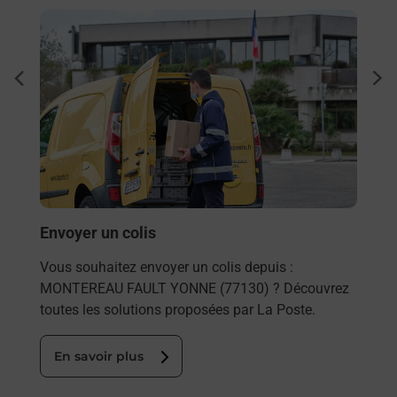
En savoir plus
En sa
Ache
dent
sui
rieur
Vous
ez
de c
ste à
télé
Post
En
Envoyer un colis
Vous souhaitez envoyer un colis depuis :
MONTEREAU FAULT YONNE (77130) ? Découvrez
toutes les solutions proposées par La Poste.
En savoir plus