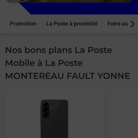
Promotion
La Poste à proximité
Foire aux q
Next
Nos bons plans La Poste
Mobile à La Poste
MONTEREAU FAULT YONNE