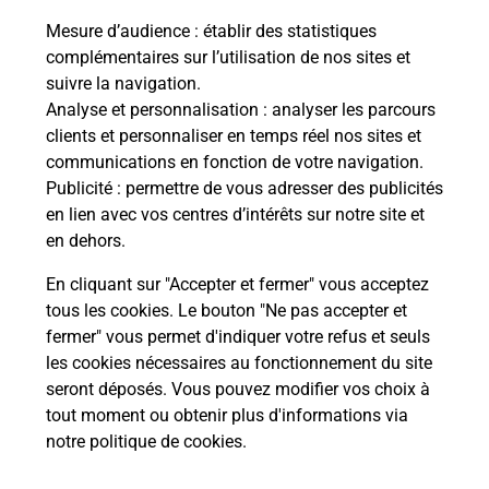
Fermeture Temporaire
Mesure d’audience
: établir des statistiques
1 RUE GRANDE
complémentaires sur l’utilisation de nos sites et
77130
VARENNES SUR SEINE
suivre la navigation.
Analyse et personnalisation
: analyser les parcours
En savoir plus
clients et personnaliser en temps réel nos sites et
communications en fonction de votre navigation.
Publicité
: permettre de vous adresser des publicités
Malin !
en lien avec vos centres d’intérêts sur notre site et
en dehors.
La Poste
En cliquant sur "Accepter et fermer" vous acceptez
en ligne
tous les cookies. Le bouton "Ne pas accepter et
fermer" vous permet d'indiquer votre refus et seuls
Ouvert 24h/24
les cookies nécessaires au fonctionnement du site
seront déposés. Vous pouvez modifier vos choix à
En savoir plus
tout moment ou obtenir plus d'informations via
notre politique de cookies
.
Recherchez un autre point de contact