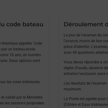
 du code bateau
Déroulement d
Le jour de l'examen du cod
l'avance, munis de leur co
ve théorique appelée "code
pièce d'identité. L'examen,
 par un bateau-école.
avec 40 questions aléatoir
 moins 16 ans, un numéro
caire. Deux options sont
Vous devez répondre à ch
règles (fraude, absence de
entraîne l'exclusion sans
sur les voies intérieures
Les résultats de l'examen
maximum.
 et validé par le Ministère
La Poste est agréée pour 
utes les sessions proposées
(Côtière et Eaux Intérieur