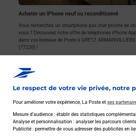
Acheter un iPhone neuf ou reconditionné
Vous recherchez un smartphone pas cher proche de ch
vous ? Découvrez notre offre de téléphones iPhone App
dans vos bureaux de Poste à GRETZ ARMAINVILLIERS
(77220) !
En savoir plus
Le respect de votre vie privée, notre p
Pour améliorer votre expérience, La Poste et
ses partenair
Foire aux questio
Mesure d’audience
: établir des statistiques complémentair
Analyse et personnalisation
: analyser les parcours client
Publicité
: permettre de vous adresser des publicités en lie