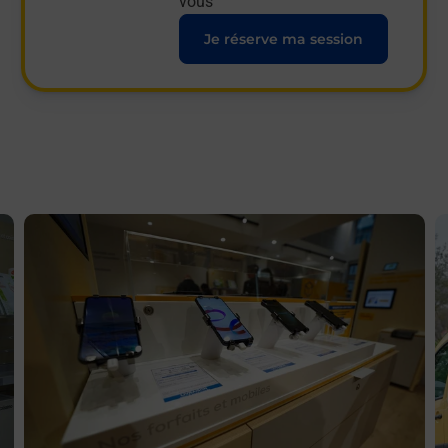
vous
Je réserve ma session
En savoir plus
E