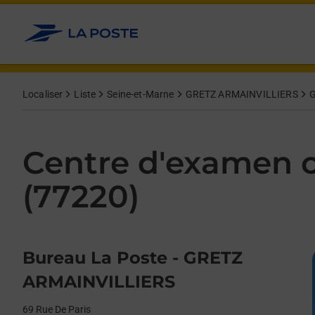
Le lien s'ouvre dans un nouvel onglet
Allez au contenu
Day of the Week
Get directions to Centre d&#39;examen code bateau at 69 Rue De
Afficher ou masquer la réponse
Afficher ou masquer la réponse
Afficher ou masquer la réponse
Afficher ou masquer la réponse
Hours
Localiser
Liste
Seine-et-Marne
GRETZ ARMAINVILLIERS
G
Centre d'examen c
(77220)
Bureau La Poste - GRETZ
ARMAINVILLIERS
69 Rue De Paris