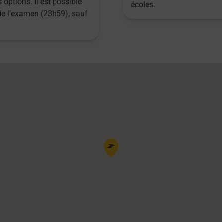
 options. Il est possible
écoles.
 de l'examen (23h59), sauf
Pin de la carte