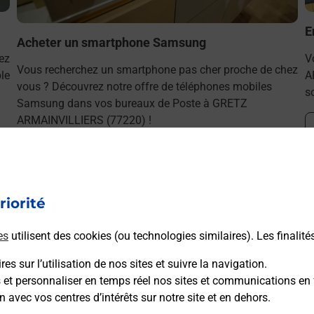
E
Acheter un smartphone Samsung
ez
V
Vous recherchez un smartphone pas cher proche de chez
le
A
vous ? Découvrez notre offre de téléphones mobiles
s
Samsung dans vos bureaux de Poste à GRETZ
ARMAINVILLIERS (77220) !
En savoir plus
riorité
es
utilisent des cookies (ou technologies similaires). Les finalité
ns
es sur l’utilisation de nos sites et suivre la navigation.
s et personnaliser en temps réel nos sites et communications en 
n avec vos centres d’intérêts sur notre site et en dehors.